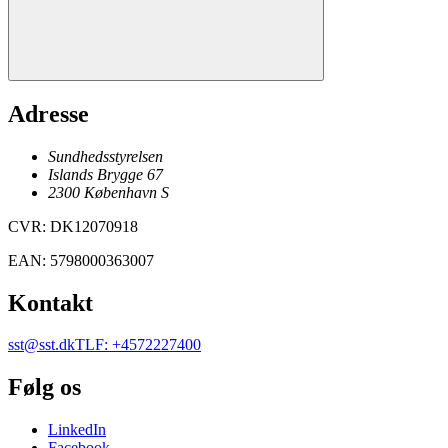
Adresse
Sundhedsstyrelsen
Islands Brygge 67
2300
København
S
CVR
:
DK12070918
EAN
:
5798000363007
Kontakt
sst@sst.dk
TLF
:
+4572227400
Følg os
LinkedIn
Facebook