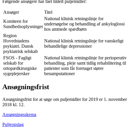
Følgende ansøgere har fået tildelt puljemidler:
Ansøger
Titel
National klinisk retningslinje for
Komiteen for
undersøgelse og behandling af ankyloglossi
Sundhedsoplysninger
hos ammede spædbørn
Region
Hovedstadens
National klinisk retningslinje for vanskeligt
psykiatri. Dansk
behandlelige depressioner
psykiatrisk selskab
FSOS - Fagligt
National klinisk retningslinje for perioperativ
selskab for
behandling, pleje samt tidlig rehabilitering til
ortopædkirurgiske
patienter som får foretaget større
sygeplejersker
benamputationer
Ansøgningsfrist
Ansøgningsfrist for at søge om puljemidler for 2019 er 1. november
2018 kl. 12.
Ansøgningsskema
Puljeopslag