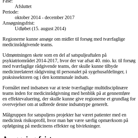
Fase
:
Afsluttet
Periode
:
oktober 2014
-
december 2017
Ansøgningsfrist
:
Udløbet (15. august 2014)
Regionerne kunne ansøge om midler til forsøg med tværfaglige
medicinrådgivende teams.
Udmøntningen skete som en del af satspuljeaftalen på
psykiatriområdet 2014-2017, hvor der var afsat 40. mio. kr. til forsøg
med tværfaglige rådgivende teams, der skulle kunne tilbyde
medicinrelateret rådgivning til personalet på sygehusafdelinger, i
praksissektoren og i den kommunale indsats.
Formålet med indsatsen var at teste tværfaglige multidisciplinære
teams inden for medicinrådgivning med henblik på at gennemføre
en effektevaluering, der skulle kunne give regionerne et grundlag for
overvejelser om at udbrede denne indsatstype generelt.
Målgruppen for satspuljens projekter har været patienter med en
medicinsk risikoprofil, hvor man bør være særlig opmærksom på
opfølgning på medicinens effekter og bivirkninger.