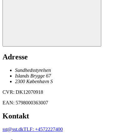
Adresse
Sundhedsstyrelsen
Islands Brygge 67
2300
København
S
CVR
:
DK12070918
EAN
:
5798000363007
Kontakt
sst@sst.dk
TLF
:
+4572227400