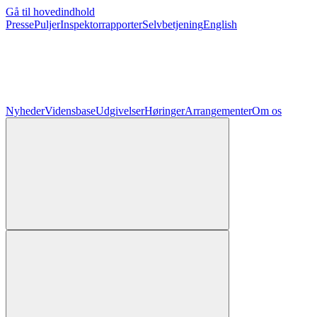
Gå til hovedindhold
Presse
Puljer
Inspektorrapporter
Selvbetjening
English
Nyheder
Vidensbase
Udgivelser
Høringer
Arrangementer
Om os