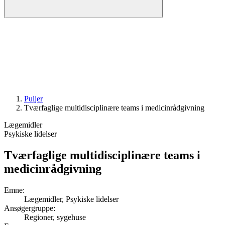
Puljer
Tvær­faglige multi­disciplinære teams i medicin­rådgivning
Lægemidler
Psykiske lidelser
Tvær­faglige multi­disciplinære teams i
medicin­rådgivning
Emne
:
Lægemidler, Psykiske lidelser
Ansøgergruppe
:
Regioner, sygehuse