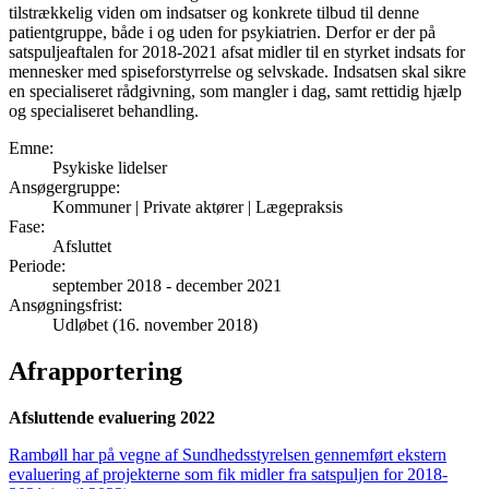
tilstrækkelig viden om indsatser og konkrete tilbud til denne
patientgruppe, både i og uden for psykiatrien. Derfor er der på
satspuljeaftalen for 2018-2021 afsat midler til en styrket indsats for
mennesker med spiseforstyrrelse og selvskade. Indsatsen skal sikre
en specialiseret rådgivning, som mangler i dag, samt rettidig hjælp
og specialiseret behandling.
Emne
:
Psykiske lidelser
Ansøgergruppe
:
Kommuner | Private aktører | Lægepraksis
Fase
:
Afsluttet
Periode
:
september 2018
-
december 2021
Ansøgningsfrist
:
Udløbet (16. november 2018)
Afrapportering
Afsluttende evaluering 2022
Rambøll har på vegne af Sundhedsstyrelsen gennemført ekstern
evaluering af projekterne som fik midler fra satspuljen for 2018-