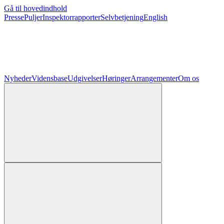
Gå til hovedindhold
Presse
Puljer
Inspektorrapporter
Selvbetjening
English
Nyheder
Vidensbase
Udgivelser
Høringer
Arrangementer
Om os