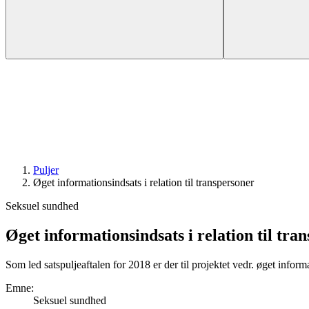
Puljer
Øget informations­indsats i relation til transpersoner
Seksuel sundhed
Øget informations­indsats i relation til tra
Som led satspuljeaftalen for 2018 er der til projektet vedr. øget informa
Emne
:
Seksuel sundhed