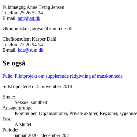
Fuldmægtig Anne Tving Jensen
Telefon: 25 26 52 24
E-mail:
antj@sst.dk
Økonomiske spørgsmål kan rettes til:
Chefkonsulent Kasper Dahl
Telefon: 72 26 94 54
E-mail:
kda@sum.dk
Se også
Pulje: Pilotprojekt om supplerende rådgivning af transkønnede
Sidst opdateret d. 5. november 2019
Emne
:
Seksuel sundhed
Ansøgergruppe
:
Kommuner, Organisationer, Private aktører, Regioner, sygehus
Fase
:
Afsluttet
Periode
:
januar 2020
-
december 2021