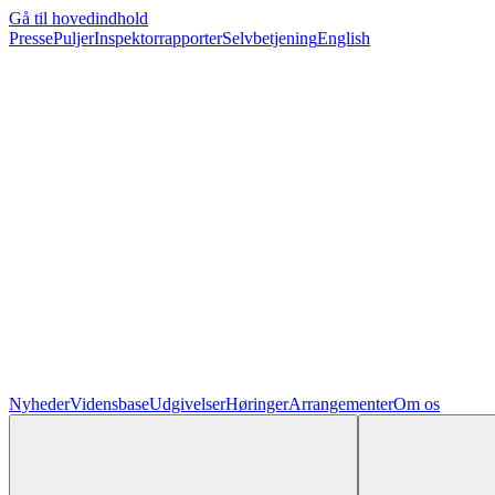
Gå til hovedindhold
Presse
Puljer
Inspektorrapporter
Selvbetjening
English
Nyheder
Vidensbase
Udgivelser
Høringer
Arrangementer
Om os