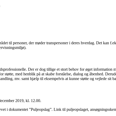
e
et til personer, der møder transpersoner i deres hverdag. Det kan f.eks
dervisningsmiljø).
hedsprofessionelle. Der er dog tillige et stort behov for øget informatio
r støtte, med henblik på at skabe forståelse, dialog og åbenhed. Derudo
dling, mv. samt hjælp til eksempelvis at kunne støtte og vejlede sit bar
december 2019, kl. 12.00.
krevet i dokumentet ”Puljeopslag”. Link til puljeopslaget, ansøgningssk