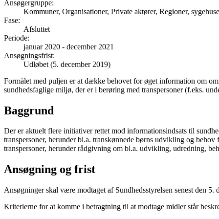
Ansøgergruppe
:
Kommuner, Organisationer, Private aktører, Regioner, sygehus
Fase
:
Afsluttet
Periode
:
januar 2020
-
december 2021
Ansøgningsfrist
:
Udløbet (5. december 2019)
Formålet med puljen er at dække behovet for øget information om områd
sundhedsfaglige miljø, der er i berøring med transpersoner (f.eks. un
Baggrund
Der er aktuelt flere initiativer rettet mod informationsindsats til sund
transpersoner, herunder bl.a. transkønnede børns udvikling og behov fo
transpersoner, herunder rådgivning om bl.a. udvikling, udredning, behan
Ansøgning og frist
Ansøgninger skal være modtaget af Sundhedsstyrelsen senest den 5. 
Kriterierne for at komme i betragtning til at modtage midler står bes