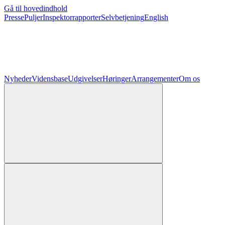
Gå til hovedindhold
Presse
Puljer
Inspektorrapporter
Selvbetjening
English
Nyheder
Vidensbase
Udgivelser
Høringer
Arrangementer
Om os