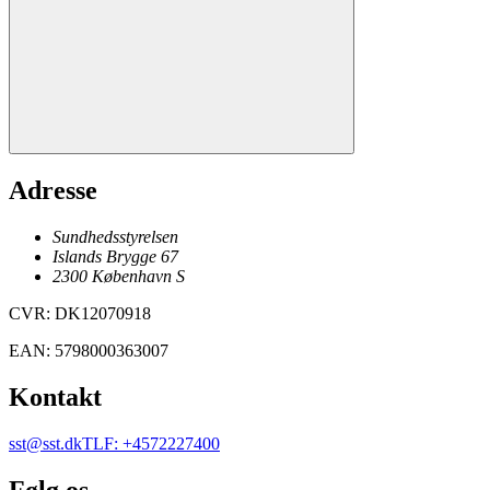
Adresse
Sundhedsstyrelsen
Islands Brygge 67
2300
København
S
CVR
:
DK12070918
EAN
:
5798000363007
Kontakt
sst@sst.dk
TLF
:
+4572227400
Følg os