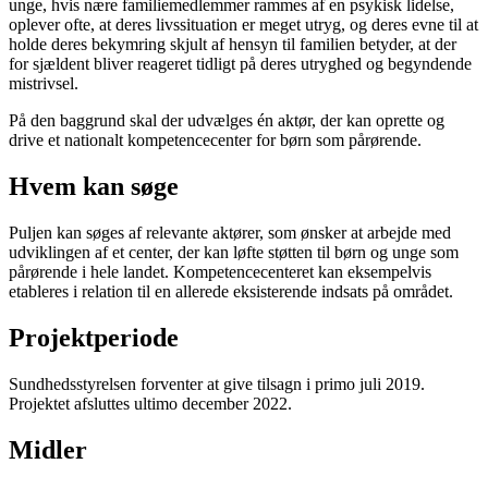
unge, hvis nære familiemedlemmer rammes af en psykisk lidelse,
oplever ofte, at deres livssituation er meget utryg, og deres evne til at
holde deres bekymring skjult af hensyn til familien betyder, at der
for sjældent bliver reageret tidligt på deres utryghed og begyndende
mistrivsel.
På den baggrund skal der udvælges én aktør, der kan oprette og
drive et nationalt kompetencecenter for børn som pårørende.
Hvem kan søge
Puljen kan søges af relevante aktører, som ønsker at arbejde med
udviklingen af et center, der kan løfte støtten til børn og unge som
pårørende i hele landet. Kompetencecenteret kan eksempelvis
etableres i relation til en allerede eksisterende indsats på området.
Projektperiode
Sundhedsstyrelsen forventer at give tilsagn i primo juli 2019.
Projektet afsluttes ultimo december 2022.
Midler