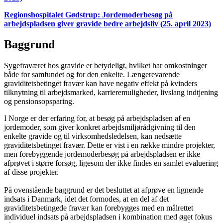
Regionshospitalet Gødstrup: Jordemoderbesøg på
arbejdspladsen giver gravide bedre arbejdsliv (25. april 2023)
Baggrund
Sygefraværet hos gravide er betydeligt, hvilket har omkostninger
både for samfundet og for den enkelte. Længerevarende
graviditetsbetinget fravær kan have negativ effekt på kvinders
tilknytning til arbejdsmarked, karrieremuligheder, livslang indtjening
og pensionsopsparing.
I Norge er der erfaring for, at besøg på arbejdspladsen af en
jordemoder, som giver konkret arbejdsmiljørådgivning til den
enkelte gravide og til virksomhedsledelsen, kan nedsætte
graviditetsbetinget fravær. Dette er vist i en række mindre projekter,
men forebyggende jordemoderbesøg på arbejdspladsen er ikke
afprøvet i større forsøg, ligesom der ikke findes en samlet evaluering
af disse projekter.
På ovenstående baggrund er det besluttet at afprøve en lignende
indsats i Danmark, idet det formodes, at en del af det
graviditetsbetingede fravær kan forebygges med en målrettet
individuel indsats på arbejdspladsen i kombination med øget fokus