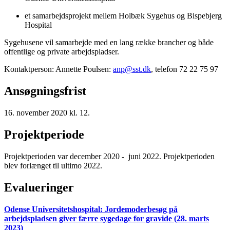
et samarbejdsprojekt mellem Holbæk Sygehus og Bispebjerg
Hospital
Sygehusene vil samarbejde med en lang række brancher og både
offentlige og private arbejdspladser.
Kontaktperson: Annette Poulsen:
anp@sst.dk
, telefon 72 22 75 97
Ansøgningsfrist
16. november 2020 kl. 12.
Projektperiode
Projektperioden var december 2020 - juni 2022. Projektperioden
blev forlænget til ultimo 2022.
Evalueringer
Odense Universitetshospital: Jordemoderbesøg på
arbejdspladsen giver færre sygedage for gravide (28. marts
2023)