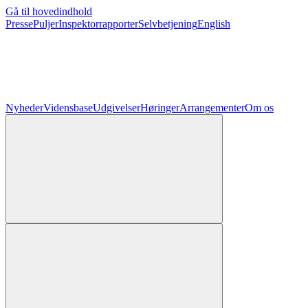
Gå til hovedindhold
Presse
Puljer
Inspektorrapporter
Selvbetjening
English
Nyheder
Vidensbase
Udgivelser
Høringer
Arrangementer
Om os