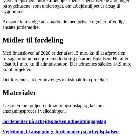
Med arbejdsmedicinske afdelinger menes specialiserede afdelinger
på sygehusene, som undersøger, om arbejdsmiljøet er årsag til
sygdomme.
Ansøger kan vælge at samarbejde med private og/eller offentligt
ansatte jordemødre.
Midler til fordeling
Med finansloven af 2020 er der afsat 15 mio. kr. til at afprøve en
forsøgsordning med jordemoderbesøg på arbejdspladsen. Heraf er
afsat 0,1 mio. kr. til administration. Der udmøntes således 14,9 mio.
kr. til projekter.
Det forventes, at der udvælges maksimalt fem projekter.
Materialer
Læs mere om puljen i udmøntningsopslag og læs om
ansøgningsproces i vejledningen.
Jordemoder på arbejdspladsen udmøntningopslag
Vejledning til ansøgning: Jordemoder på arbejdspladsen