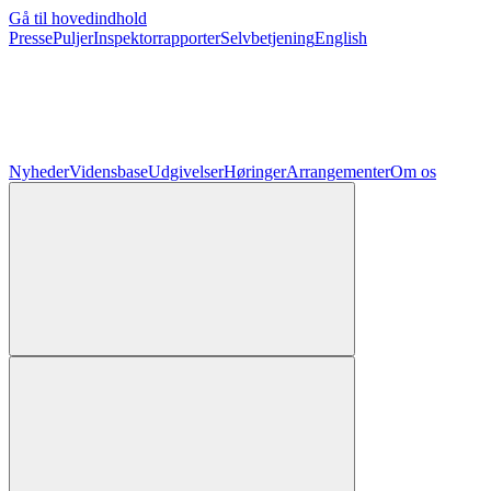
Gå til hovedindhold
Presse
Puljer
Inspektorrapporter
Selvbetjening
English
Nyheder
Vidensbase
Udgivelser
Høringer
Arrangementer
Om os