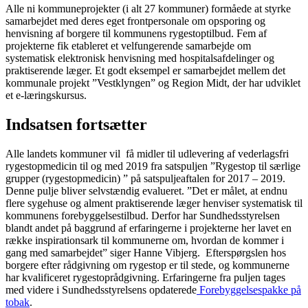
Alle ni kommuneprojekter (i alt 27 kommuner) formåede at styrke
samarbejdet med deres eget frontpersonale om opsporing og
henvisning af borgere til kommunens rygestoptilbud. Fem af
projekterne fik etableret et velfungerende samarbejde om
systematisk elektronisk henvisning med hospitalsafdelinger og
praktiserende læger. Et godt eksempel er samarbejdet mellem det
kommunale projekt ”Vestklyngen” og Region Midt, der har udviklet
et e-læringskursus.
Indsatsen fortsætter
Alle landets kommuner vil få midler til udlevering af vederlagsfri
rygestopmedicin til og med 2019 fra satspuljen ”Rygestop til særlige
grupper (rygestopmedicin) ” på satspuljeaftalen for 2017 – 2019.
Denne pulje bliver selvstændig evalueret. ”Det er målet, at endnu
flere sygehuse og alment praktiserende læger henviser systematisk til
kommunens forebyggelsestilbud. Derfor har Sundhedsstyrelsen
blandt andet på baggrund af erfaringerne i projekterne her lavet en
række inspirationsark til kommunerne om, hvordan de kommer i
gang med samarbejdet” siger Hanne Vibjerg. Efterspørgslen hos
borgere efter rådgivning om rygestop er til stede, og kommunerne
har kvalificeret rygestoprådgivning. Erfaringerne fra puljen tages
med videre i Sundhedsstyrelsens opdaterede
Forebyggelsespakke på
tobak
.