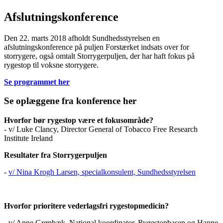
Afslutningskonference
Den 22. marts 2018 afholdt Sundhedsstyrelsen en
afslutningskonference på puljen Forstærket indsats over for
storrygere, også omtalt Storrygerpuljen, der har haft fokus på
rygestop til voksne storrygere.
Se programmet her
Se oplæggene fra konference her
Hvorfor bør rygestop være et fokusområde?
- v/ Luke Clancy, Director General of Tobacco Free Research
Institute Ireland
Resultater fra Storrygerpuljen
-
v/ Nina Krogh Larsen, specialkonsulent, Sundhedsstyrelsen
Hvorfor prioritere vederlagsfri rygestopmedicin?
- v/ Anne Grønbæk, National koordinator, Rygestopbasen og Hanne