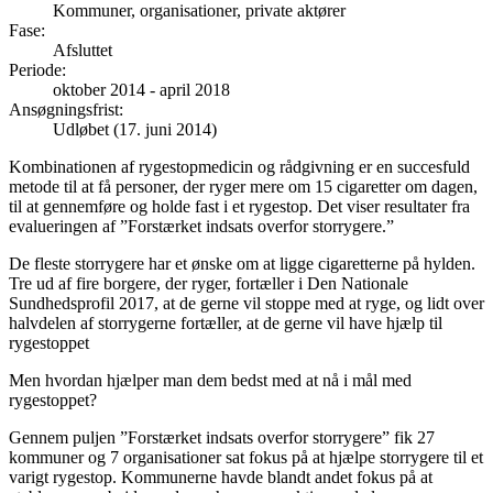
Kommuner, organisationer, private aktører
Fase
:
Afsluttet
Periode
:
oktober 2014
-
april 2018
Ansøgningsfrist
:
Udløbet (17. juni 2014)
Kombinationen af rygestopmedicin og rådgivning er en succesfuld
metode til at få personer, der ryger mere om 15 cigaretter om dagen,
til at gennemføre og holde fast i et rygestop. Det viser resultater fra
evalueringen af ”Forstærket indsats overfor storrygere.”
De fleste storrygere har et ønske om at ligge cigaretterne på hylden.
Tre ud af fire borgere, der ryger, fortæller i Den Nationale
Sundhedsprofil 2017, at de gerne vil stoppe med at ryge, og lidt over
halvdelen af storrygerne fortæller, at de gerne vil have hjælp til
rygestoppet
Men hvordan hjælper man dem bedst med at nå i mål med
rygestoppet?
Gennem puljen ”Forstærket indsats overfor storrygere” fik 27
kommuner og 7 organisationer sat fokus på at hjælpe storrygere til et
varigt rygestop. Kommunerne havde blandt andet fokus på at