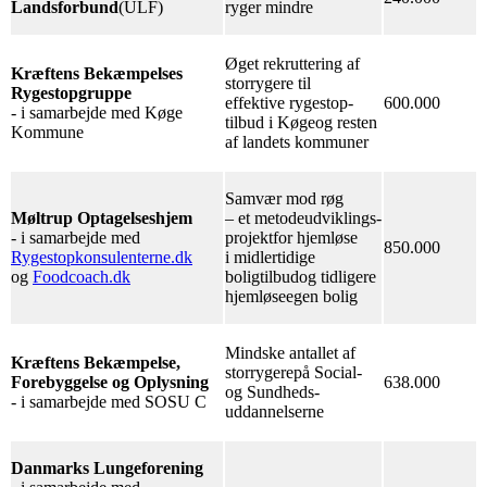
Landsforbund
(ULF)
ryger mindre
Øget rekruttering af
Kræftens Bekæmpelses
storrygere til
Rygestopgruppe
effektive rygestop-
600.000
- i samarbejde med Køge
tilbud i Køgeog resten
Kommune
af landets kommuner
Samvær mod røg
Møltrup Optagelseshjem
– et metodeudviklings-
- i samarbejde med
projektfor hjemløse
850.000
Rygestopkonsulenterne.dk
i midlertidige
og
Foodcoach.dk
boligtilbudog tidligere
hjemløseegen bolig
Mindske antallet af
Kræftens Bekæmpelse,
storrygerepå Social-
Forebyggelse og Oplysning
638.000
og Sundheds-
- i samarbejde med SOSU C
uddannelserne
Danmarks Lungeforening