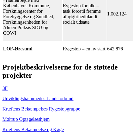
- i samarbejde med
Københavns Kommune,
Rygestop for alle –
Forskningscenter for
task forcetil fremme
1.002.124
Forebyggelse og Sundhed,
af røgfrihedblandt
Forskningsenheden for
socialt udsatte
Almen Praksis SDU og
COWI
LOF-Øresund
Rygestop – en ny start
642.876
Projektbeskrivelserne for de støttede
projekter
3F
Udviklingshæmmedes Landsforbund
Kræftens Bekæmpelses Rygestopgruppe
Møltrup Optagelseshjem
Kræftens Bekæmpelse og Køge