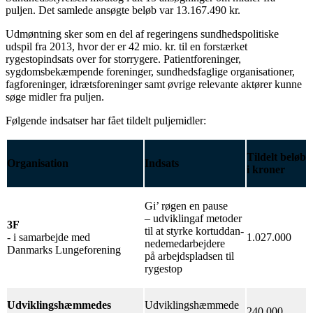
puljen. Det samlede ansøgte beløb var 13.167.490 kr.
Udmøntning sker som en del af regeringens sundhedspolitiske
udspil fra 2013, hvor der er 42 mio. kr. til en forstærket
rygestopindsats over for storrygere. Patientforeninger,
sygdomsbekæmpende foreninger, sundhedsfaglige organisationer,
fagforeninger, idrætsforeninger samt øvrige relevante aktører kunne
søge midler fra puljen.
Følgende indsatser har fået tildelt puljemidler:
Tildelt beløb
Organisation
Indsats
i kroner
Gi’ røgen en pause
– udviklingaf metoder
3F
til at styrke kortuddan-
- i samarbejde med
1.027.000
nedemedarbejdere
Danmarks Lungeforening
på arbejdspladsen til
rygestop
Udviklingshæmmedes
Udviklingshæmmede
240.000