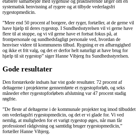
etablere samarbejde med sygehuse og praktiserende læger om en
systematisk henvisning af rygere og at tilbyde vederlagsfri
rygestopmedicin.
”Mere end 50 procent af borgere, der ryger, fortæller, at de gerne vil
have hjælp til deres rygestop. I Sundhedsstyrelsen vil vi gerne have
flere til at stoppe, og vi vil gerne have et fortsat fokus på, at
frontpersonale og sundhedsfagligt personale ved, hvordan de
henviser videre til kommunens tilbud. Rygning er en afhængighed
og ikke et frit valg, og det er derfor helt naturligt at have brug for
hjælp til sit rygestop” siger Hanne Vibjerg fra Sundhedsstyrelsen.
Gode resultater
Den forstærkede indsats har vist gode resultater. 72 procent af
deltagerne i projekterne gennemførte et rygestopforløb, og seks
måneder efter rygestopforløbets afslutning var 47 procent stadig
røgfrie.
”De fleste af deltagerne i de kommunale projekter tog imod tilbuddet
om vederlagsfri rygestopmedicin, og det er vi glade for. Vi ved
nemlig, at muligheden for et varigt rygestop øges, når man får
professionel rådgivning og samtidig bruger rygestopmedicin,”
fortæller Hanne Vibjerg.