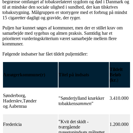
begrænse omfanget af tobaksrelateret sygdom og død i Danmark og
til at mindske den sociale ulighed i sundhed, der kan tilskrives
tobaksrygning. Målgruppen er storrygere med et forbrug på mindst
15 cigaretter dagligt og gravide, der ryger.
Puljen har kunnet søges af kommuner, men der er stillet krav om
samarbejde med sygehus og almen praksis. Samtidig har et
prioriteret vurderingskriterium været samarbejde mellem flere
kommuner.
Følgende indsatser har fået tildelt puljemidler:
Tildelt
Ansøgerkommune(r)
Titel på indsats
Beløb
(kr.
)
Sønderborg,
"Sønderjylland knækker
3.410.000
Haderslev,Tønder
tobakken
sammen
"
og Aabenraa
"Kvit det skidt -
Fredericia
1.200.000
tværgående
rygestopindsats målrettet