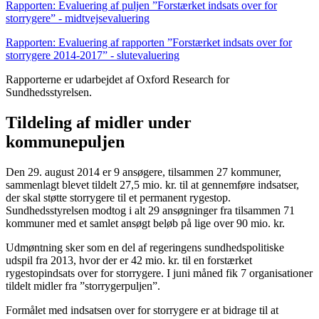
Rapporten: Evaluering af puljen ”Forstærket indsats over for
storrygere” - midtvejsevaluering
Rapporten: Evaluering af rapporten ”Forstærket indsats over for
storrygere 2014-2017” - slutevaluering
Rapporterne er udarbejdet af Oxford Research for
Sundhedsstyrelsen.
Tildeling af midler under
kommunepuljen
Den 29. august 2014 er 9 ansøgere, tilsammen 27 kommuner,
sammenlagt blevet tildelt 27,5 mio. kr. til at gennemføre indsatser,
der skal støtte storrygere til et permanent rygestop.
Sundhedsstyrelsen modtog i alt 29 ansøgninger fra tilsammen 71
kommuner med et samlet ansøgt beløb på lige over 90 mio. kr.
Udmøntning sker som en del af regeringens sundhedspolitiske
udspil fra 2013, hvor der er 42 mio. kr. til en forstærket
rygestopindsats over for storrygere. I juni måned fik 7 organisationer
tildelt midler fra ”storrygerpuljen”.
Formålet med indsatsen over for storrygere er at bidrage til at