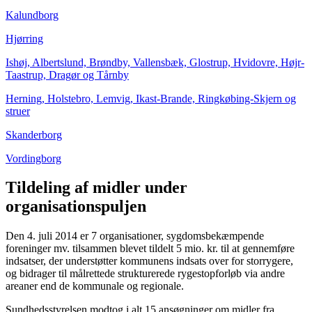
Kalundborg
Hjørring
Ishøj, Albertslund, Brøndby, Vallensbæk, Glostrup, Hvidovre, Højr-
Taastrup, Dragør og Tårnby
Herning, Holstebro, Lemvig, Ikast-Brande, Ringkøbing-Skjern og
struer
Skanderborg
Vordingborg
Tildeling af midler under
organisationspuljen
Den 4. juli 2014 er 7 organisationer, sygdomsbekæmpende
foreninger mv. tilsammen blevet tildelt 5 mio. kr. til at gennemføre
indsatser, der understøtter kommunens indsats over for storrygere,
og bidrager til målrettede strukturerede rygestopforløb via andre
areaner end de kommunale og regionale.
Sundhedsstyrelsen modtog i alt 15 ansøgninger om midler fra