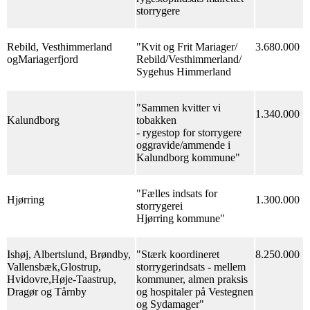
storrygere
Rebild, Vesthimmerland
"Kvit og Frit Mariager/
3.680.000
ogMariagerfjord
Rebild/Vesthimmerland/
Sygehus Himmerland
"Sammen kvitter vi
1.340.000
Kalundborg
tobakken
- rygestop for storrygere
oggravide/ammende i
Kalundborg kommune"
"Fælles indsats for
Hjørring
1.300.000
storrygerei
Hjørring kommune"
Ishøj, Albertslund, Brøndby,
"Stærk koordineret
8.250.000
Vallensbæk,Glostrup,
storrygerindsats - mellem
Hvidovre,Høje-Taastrup,
kommuner, almen praksis
Dragør og Tårnby
og hospitaler på Vestegnen
og Sydamager"