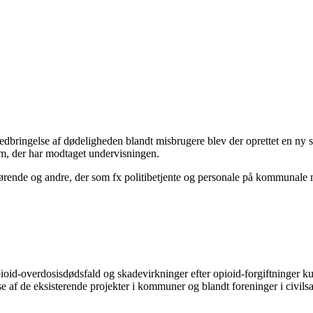
dbringelse af dødeligheden blandt misbrugere blev der oprettet en ny sat
m, der har modtaget undervisningen.
rørende og andre, der som fx politibetjente og personale på kommunale
opioid-overdosisdødsfald og skadevirkninger efter opioid-forgiftninge
se af de eksisterende projekter i kommuner og blandt foreninger i civil