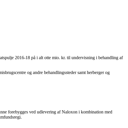
spulje 2016-18 på i alt otte mio. kr. til undervisning i behandling af
 misbrugscentre og andre behandlingssteder samt herberger og
r kunne forebygges ved udlevering af Naloxon i kombination med
samfundsregi.