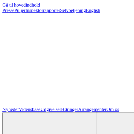
Gå til hovedindhold
Presse
Puljer
Inspektorrapporter
Selvbetjening
English
Nyheder
Vidensbase
Udgivelser
Høringer
Arrangementer
Om os