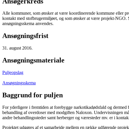
Ansøgerkreds
Alle kommuner, som ønsker at være koordinerende kommune eller pro
kontakt med stofbrugermiljøet, og som ønsker at være projekt-NGO
ansøgningsskema anvendes.
Ansøgningsfrist
31. august 2016.
Ansøgningsmateriale
Puljeopslag
Ansøgningsskema
Baggrund for puljen
For yderligere i fremtiden at forebygge narkotikadødsfald og dermed bid
behandling af overdoser med modgiften Naloxon. Undervisningen målre
andre behandlingssteder samt herberger og væresteder mv. er i kontakt
Projektet udgøres af et samarbejde mellem en række udførende proje