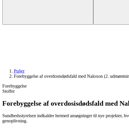
Puljer
Forebyggelse af overdosis­dødsfald med Naloxon (2. udmøntni
Forebyggelse
Stoffer
Forebyggelse af overdosis­dødsfald med Na
Sundhedsstyrelsen indkalder hermed ansøgninger til nye projekter, hv
genoplivning.