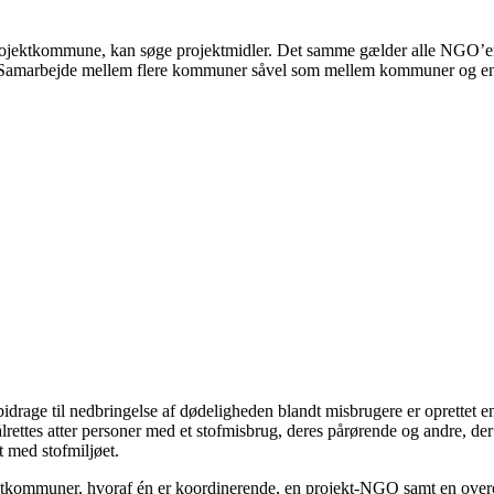
jektkommune, kan søge projektmidler. Det samme gælder alle NGO’er, 
. Samarbejde mellem flere kommuner såvel som mellem kommuner og e
rage til nedbringelse af dødeligheden blandt misbrugere er oprettet en sat
ttes atter personer med et stofmisbrug, deres pårørende og andre, de
 med stofmiljøet.
ktkommuner, hvoraf én er koordinerende, en projekt-NGO samt en over