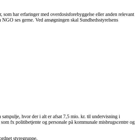
som har erfaringer med overdosisforebyggelse eller anden relevant
n NGO ses gerne. Ved ansøgningen skal Sundhedsstyrelsens
spulje, hvor der i alt er afsat 7,5 mio. kr. til undervisning i
r som fx politibetjente og personale på kommunale misbrugscentre og
ordnet styregruppe.