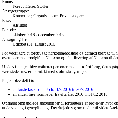
Emne
:
Forebyggelse, Stoffer
Ansøgergruppe
:
Kommuner, Organisationer, Private aktører
Fase
:
Afsluttet
Periode
:
oktober 2016
-
december 2018
Ansøgningsfrist
:
Udløbet (31. august 2016)
For yderligere at forebygge narkotikadødsfald og dermed bidrage til ne
overdoser med modgiften Naloxon og til udlevering af Naloxon til de
Undervisningen blev målrettet personer med et stofmisbrug, deres på
væresteder mv. er i kontakt med stofmisbrugsmiljøet.
Puljen blev delt i to:
en første fase, som løb fra 1/3 2016 til 30/8 2016
en anden fase, som løber fra efteråret 2016 til 31/12 2018
Opslaget omhandlede ansøgninger til fortsættelse af projekter, hvor 
undervisning i genoplivning. Det drejede sig om midler til videreførel