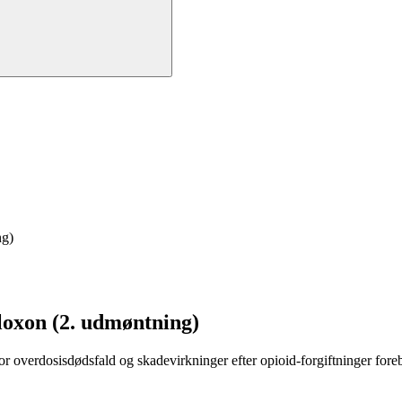
ng)
loxon (2. udmøntning)
or overdosisdødsfald og skadevirkninger efter opioid-forgiftninger fo