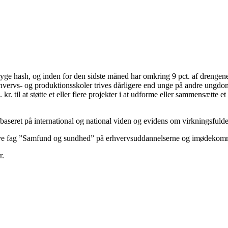
ryge hash, og inden for den sidste måned har omkring 9 pct. af drengene
hvervs- og produktionsskoler trives dårligere end unge på andre ungdoms
kr. til at støtte et eller flere projekter i at udforme eller sammensætte
 baseret på international og national viden og evidens om virkningsfuld
t nye fag ”Samfund og sundhed” på erhvervsuddannelserne og imødekomme
r.