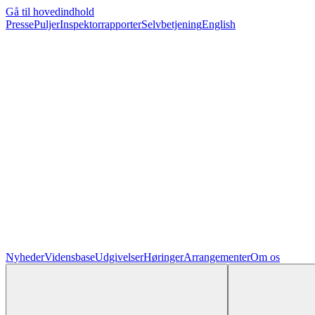
Gå til hovedindhold
Presse
Puljer
Inspektorrapporter
Selvbetjening
English
Nyheder
Vidensbase
Udgivelser
Høringer
Arrangementer
Om os