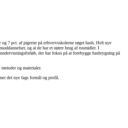
 og 7 pct. af pigerne på erhvervsskolerne røget hash. Helt nye
uddannelser, og at de har et større brug af rusmidler. I
 et undervisningsforløb, der har fokus på at forebygge hashrygning på
e metoder og materialer.
r det nye fags formål og profil.