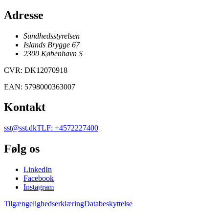
Adresse
Sundhedsstyrelsen
Islands Brygge 67
2300
København
S
CVR
:
DK12070918
EAN
:
5798000363007
Kontakt
sst@sst.dk
TLF
:
+4572227400
Følg os
LinkedIn
Facebook
Instagram
Tilgængelighedserklæring
Databeskyttelse