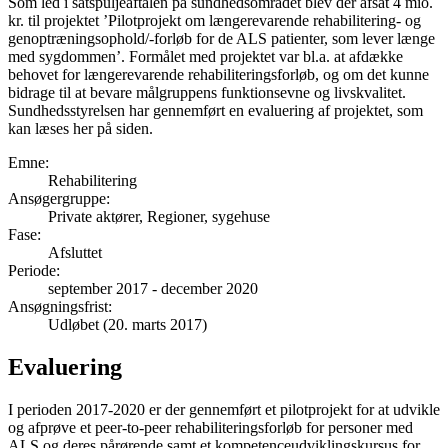
Som led i satspuljeaftalen på sundhedsområdet blev der afsat 4 mio.
kr. til projektet ’Pilotprojekt om længerevarende rehabilitering- og
genoptræningsophold/-forløb for de ALS patienter, som lever længe
med sygdommen’. Formålet med projektet var bl.a. at afdække
behovet for længerevarende rehabiliteringsforløb, og om det kunne
bidrage til at bevare målgruppens funktionsevne og livskvalitet.
Sundhedsstyrelsen har gennemført en evaluering af projektet, som
kan læses her på siden.
Emne
:
Rehabilitering
Ansøgergruppe
:
Private aktører, Regioner, sygehuse
Fase
:
Afsluttet
Periode
:
september 2017
-
december 2020
Ansøgningsfrist
:
Udløbet (20. marts 2017)
Evaluering
I perioden 2017-2020 er der gennemført et pilotprojekt for at udvikle
og afprøve et peer-to-peer rehabiliteringsforløb for personer med
ALS og deres pårørende samt et kompetenceudviklingskursus for