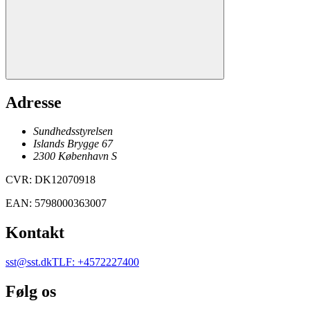
Adresse
Sundhedsstyrelsen
Islands Brygge 67
2300
København
S
CVR
:
DK12070918
EAN
:
5798000363007
Kontakt
sst@sst.dk
TLF
:
+4572227400
Følg os