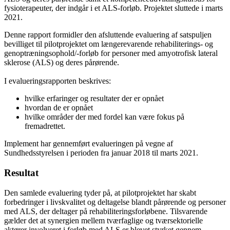
fysioterapeuter, der indgår i et ALS-forløb. Projektet sluttede i marts
2021.
Denne rapport formidler den afsluttende evaluering af satspuljen
bevilliget til pilotprojektet om længerevarende rehabiliterings- og
genoptræningsophold/-forløb for personer med amyotrofisk lateral
sklerose (ALS) og deres pårørende.
I evalueringsrapporten beskrives:
hvilke erfaringer og resultater der er opnået
hvordan de er opnået
hvilke områder der med fordel kan være fokus på
fremadrettet.
Implement har gennemført evalueringen på vegne af
Sundhedsstyrelsen i perioden fra januar 2018 til marts 2021.
Resultat
Den samlede evaluering tyder på, at pilotprojektet har skabt
forbedringer i livskvalitet og deltagelse blandt pårørende og personer
med ALS, der deltager på rehabiliteringsforløbene. Tilsvarende
gælder det at synergien mellem tværfaglige og tværsektorielle
aktører involveret i forløb med ALS er blevet styrket gennem