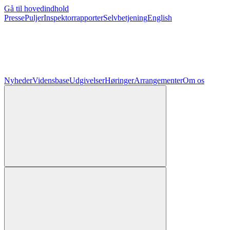
Gå til hovedindhold
Presse
Puljer
Inspektorrapporter
Selvbetjening
English
Nyheder
Vidensbase
Udgivelser
Høringer
Arrangementer
Om os