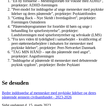
”En ny forståelse – Mestringsforløb for voksne med ADHD”,
projektejer: ADHD-foreningen
”Peer-model for inddragelse af unge mennesker med psykiske
lidelser og deres pårørende”, projektejer: Psykiatrifonden
”Getting Back – Nye Skridt i hverdagslivet”, projektejer:
Foreningen Outsideren
”Pårørendeprogrammer for forældre til børn og unge i
behandling for spiseforstyrrelse”, projektejer:
Landsforeningen mod spiseforstyrrelser og selvskade (LMS)
”Fra tavs viden til tydelighed i samarbejdet – kvalificering af
peer-støttemedarbejdere i indsatsen for mennesker med
psykiske lidelser”, projektejer: Peer-Netværket Danmark
”TAG MIN HÅND – støt din pårørende med angst”,
projektejer: Angstforeningen
”Inddragelse af pårørende til mennesker med debuterende
psykisk sygdom”, projektejer: Bedre Psykiatri
Se desuden
Bedre inddragelse af mennesker med psykiske lidelser og deres
pårørende gennem civilsamfundet - 2023-2026
Sidst opdateret d. 15. marts 2023