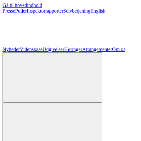
Gå til hovedindhold
Presse
Puljer
Inspektorrapporter
Selvbetjening
English
Nyheder
Vidensbase
Udgivelser
Høringer
Arrangementer
Om os