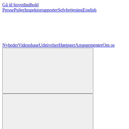
Gå til hovedindhold
Presse
Puljer
Inspektorrapporter
Selvbetjening
English
Nyheder
Vidensbase
Udgivelser
Høringer
Arrangementer
Om os