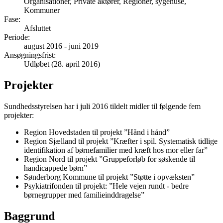
Organisationer, Private aktører, Regioner, sygehuse,
Kommuner
Fase
:
Afsluttet
Periode
:
august 2016
-
juni 2019
Ansøgningsfrist
:
Udløbet (28. april 2016)
Projekter
Sundhedsstyrelsen har i juli 2016 tildelt midler til følgende fem
projekter:
Region Hovedstaden til projekt ”Hånd i hånd”
Region Sjælland til projekt ”Kræfter i spil. Systematisk tidlige
identifikation af børnefamilier med kræft hos mor eller far”
Region Nord til projekt ”Gruppeforløb for søskende til
handicappede børn”
Sønderborg Kommune til projekt ”Støtte i opvæksten”
Psykiatrifonden til projekt: ”Hele vejen rundt - bedre
børnegrupper med familieinddragelse”
Baggrund