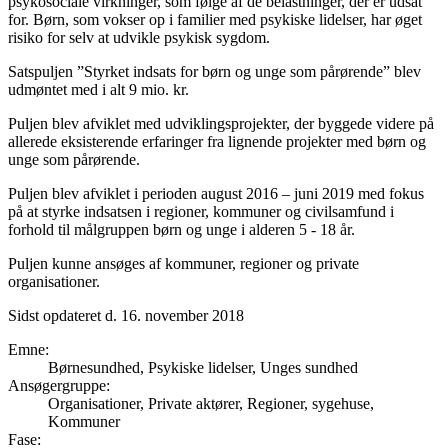
psykosociale virkninger, som følge af de belastninger, der er udsat
for. Børn, som vokser op i familier med psykiske lidelser, har øget
risiko for selv at udvikle psykisk sygdom.
Satspuljen ”Styrket indsats for børn og unge som pårørende” blev
udmøntet med i alt 9 mio. kr.
Puljen blev afviklet med udviklingsprojekter, der byggede videre på
allerede eksisterende erfaringer fra lignende projekter med børn og
unge som pårørende.
Puljen blev afviklet i perioden august 2016 – juni 2019 med fokus
på at styrke indsatsen i regioner, kommuner og civilsamfund i
forhold til målgruppen børn og unge i alderen 5 - 18 år.
Puljen kunne ansøges af kommuner, regioner og private
organisationer.
Sidst opdateret d. 16. november 2018
Emne
:
Børnesundhed, Psykiske lidelser, Unges sundhed
Ansøgergruppe
:
Organisationer, Private aktører, Regioner, sygehuse,
Kommuner
Fase
: