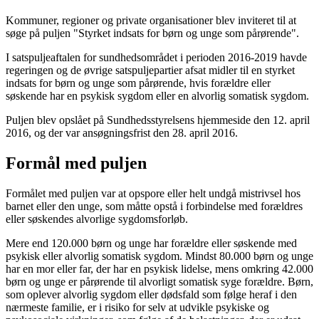
Kommuner, regioner og private organisationer blev inviteret til at
søge på puljen "Styrket indsats for børn og unge som pårørende".
I satspuljeaftalen for sundhedsområdet i perioden 2016-2019 havde
regeringen og de øvrige satspuljepartier afsat midler til en styrket
indsats for børn og unge som pårørende, hvis forældre eller
søskende har en psykisk sygdom eller en alvorlig somatisk sygdom.
Puljen blev opslået på Sundhedsstyrelsens hjemmeside den 12. april
2016, og der var ansøgningsfrist den 28. april 2016.
Formål med puljen
Formålet med puljen var at opspore eller helt undgå mistrivsel hos
barnet eller den unge, som måtte opstå i forbindelse med forældres
eller søskendes alvorlige sygdomsforløb.
Mere end 120.000 børn og unge har forældre eller søskende med
psykisk eller alvorlig somatisk sygdom. Mindst 80.000 børn og unge
har en mor eller far, der har en psykisk lidelse, mens omkring 42.000
børn og unge er pårørende til alvorligt somatisk syge forældre. Børn,
som oplever alvorlig sygdom eller dødsfald som følge heraf i den
nærmeste familie, er i risiko for selv at udvikle psykiske og