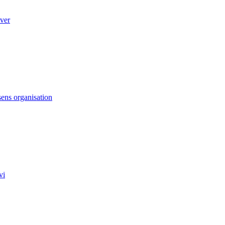
ver
ens organisation
vi