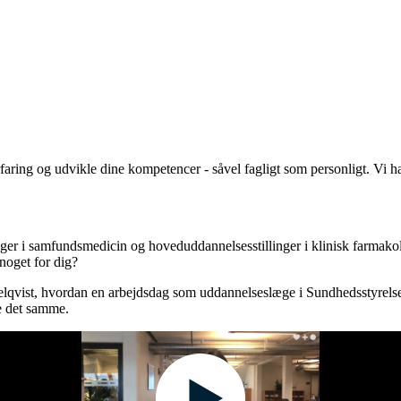
aring og udvikle dine kompetencer - såvel fagligt som personligt. Vi har
nger i samfundsmedicin og hoveduddannelsesstillinger i klinisk farmakol
noget for dig?
qvist, hvordan en arbejdsdag som uddannelseslæge i Sundhedsstyrelsen k
e det samme.