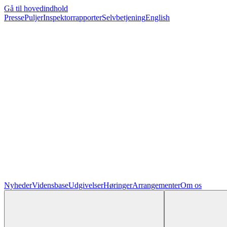
Gå til hovedindhold
Presse
Puljer
Inspektorrapporter
Selvbetjening
English
Nyheder
Vidensbase
Udgivelser
Høringer
Arrangementer
Om os