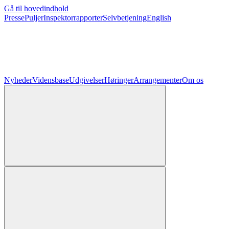
Gå til hovedindhold
Presse
Puljer
Inspektorrapporter
Selvbetjening
English
Nyheder
Vidensbase
Udgivelser
Høringer
Arrangementer
Om os