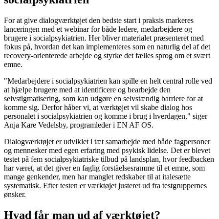
For at give dialogværktøjet den bedste start i praksis markeres
lanceringen med et webinar for både ledere, medarbejdere og
brugere i socialpsykiatrien. Her bliver materialet præsenteret med
fokus på, hvordan det kan implementeres som en naturlig del af det
recovery-orienterede arbejde og styrke det fælles sprog om et svært
emne.
"Medarbejdere i socialpsykiatrien kan spille en helt central rolle ved
at hjælpe brugere med at identificere og bearbejde den
selvstigmatisering, som kan udgøre en selvstændig barriere for at
komme sig. Derfor håber vi, at værktøjet vil skabe dialog hos
personalet i socialpsykiatrien og komme i brug i hverdagen," siger
Anja Kare Vedelsby, programleder i EN AF OS.
Dialogværktøjet er udviklet i tæt samarbejde med både fagpersoner
og mennesker med egen erfaring med psykisk lidelse. Det er blevet
testet på fem socialpsykiatriske tilbud på landsplan, hvor feedbacken
har været, at det giver en faglig forståelsesramme til et emne, som
mange genkender, men har manglet redskaber til at italesætte
systematisk. Efter testen er værktøjet justeret ud fra testgruppernes
ønsker.
Hvad får man ud af værktøjet?