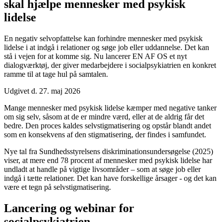
skal hjælpe mennesker med psykisk
lidelse
En negativ selvopfattelse kan forhindre mennesker med psykisk
lidelse i at indgå i relationer og søge job eller uddannelse. Det kan
stå i vejen for at komme sig. Nu lancerer EN AF OS et nyt
dialogværktøj, der giver medarbejdere i socialpsykiatrien en konkret
ramme til at tage hul på samtalen.
Udgivet d. 27. maj 2026
Mange mennesker med psykisk lidelse kæmper med negative tanker
om sig selv, såsom at de er mindre værd, eller at de aldrig får det
bedre. Den proces kaldes selvstigmatisering og opstår blandt andet
som en konsekvens af den stigmatisering, der findes i samfundet.
Nye tal fra Sundhedsstyrelsens diskriminationsundersøgelse (2025)
viser, at mere end 78 procent af mennesker med psykisk lidelse har
undladt at handle på vigtige livsområder – som at søge job eller
indgå i tætte relationer. Det kan have forskellige årsager - og det kan
være et tegn på selvstigmatisering.
Lancering og webinar for
socialpsykiatrien