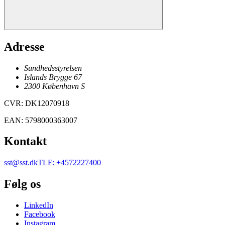
Adresse
Sundhedsstyrelsen
Islands Brygge 67
2300
København
S
CVR
:
DK12070918
EAN
:
5798000363007
Kontakt
sst@sst.dk
TLF
:
+4572227400
Følg os
LinkedIn
Facebook
Instagram