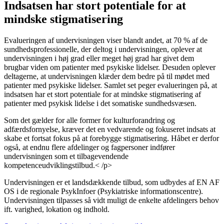
Indsatsen har stort potentiale for at
mindske stigmatisering
Evalueringen af undervisningen viser blandt andet, at 70 % af de
sundhedsprofessionelle, der deltog i undervisningen, oplever at
undervisningen i høj grad eller meget høj grad har givet dem
brugbar viden om patienter med psykiske lidelser. Desuden oplever
deltagerne, at undervisningen klæder dem bedre på til mødet med
patienter med psykiske lidelser. Samlet set peger evalueringen på, at
indsatsen har et stort potentiale for at mindske stigmatisering af
patienter med psykisk lidelse i det somatiske sundhedsvæsen.
Som det gælder for alle former for kulturforandring og
adfærdsfornyelse, kræver det en vedvarende og fokuseret indsats at
skabe et fortsat fokus på at forebygge stigmatisering. Håbet er derfor
også, at endnu flere afdelinger og fagpersoner indfører
undervisningen som et tilbagevendende
kompetenceudviklingstilbud.< /p>
Undervisningen er et landsdækkende tilbud, som udbydes af EN AF
OS i de regionale PsykInfoer (Psykiatriske informationscentre).
Undervisningen tilpasses så vidt muligt de enkelte afdelingers behov
ift. varighed, lokation og indhold.