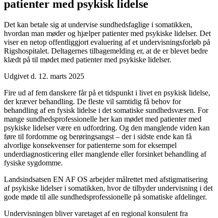
patienter med psykisk lidelse
Det kan betale sig at undervise sundhedsfaglige i somatikken,
hvordan man møder og hjælper patienter med psykiske lidelser. Det
viser en netop offentliggjort evaluering af et undervisningsforløb på
Rigshospitalet. Deltagernes tilbagemelding er, at de er blevet bedre
klædt på til mødet med patienter med psykiske lidelser.
Udgivet d. 12. marts 2025
Fire ud af fem danskere får på et tidspunkt i livet en psykisk lidelse,
der kræver behandling. De fleste vil samtidig få behov for
behandling af en fysisk lidelse i det somatiske sundhedsvæsen. For
mange sundhedsprofessionelle her kan mødet med patienter med
psykiske lidelser være en udfordring. Og den manglende viden kan
føre til fordomme og berøringsangst – der i sidste ende kan få
alvorlige konsekvenser for patienterne som for eksempel
underdiagnosticering eller manglende eller forsinket behandling af
fysiske sygdomme.
Landsindsatsen EN AF OS arbejder målrettet med afstigmatisering
af psykiske lidelser i somatikken, hvor de tilbyder undervisning i det
gode møde til alle sundhedsprofessionelle på somatiske afdelinger.
Undervisningen bliver varetaget af en regional konsulent fra