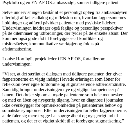
PsykInfo og en EN AF OS-ambassadør, som er tidligere patient.
Selve undervisningen består af et personligt oplæg fra ambassadøren
efterfulgt af fælles dialog og refleksion om, hvordan fagpersonernes
holdninger og adfærd påvirker patienter med psykiske lidelser.
Undervisningen inddrager også faglige og personlige perspektiver
på de dilemmaer og udfordringer, der fylder på de enkelte afsnit. Der
kommer også gode råd til forebyggelse af konflikter og
misforståelser, kommunikative værktøjer og fokus på
afstigmatisering.
Louise Hornbøll, projektleder i EN AF OS, fortæller om
undervisningen:
”Vi ser, at det særligt er dialogen med tidligere patienter, der giver
fagpersonerne en vigtig indsigt i levede erfaringer, som åbner for
refleksion over egne fordomme og stigmatiserende adfærdsmønstre.
Samtidig bringer undervisningen nye og vigtige kompetencer på
banen. Det drejer sig om at møde patienterne som hele mennesker
og med en åben og nysgerrig tilgang, hvor en diagnose i journalen
ikke overskygger for opmærksomheden på patienternes behov og
somatiske symptomer. Efter undervisningen fortæller fagpersonerne,
at de føler sig mere trygge i at spørge åbent og nysgerrigt ind til
patienten, og det er et vigtigt skridt til at forebygge stigmatisering.”