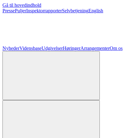
Gå til hovedindhold
Presse
Puljer
Inspektorrapporter
Selvbetjening
English
Nyheder
Vidensbase
Udgivelser
Høringer
Arrangementer
Om os