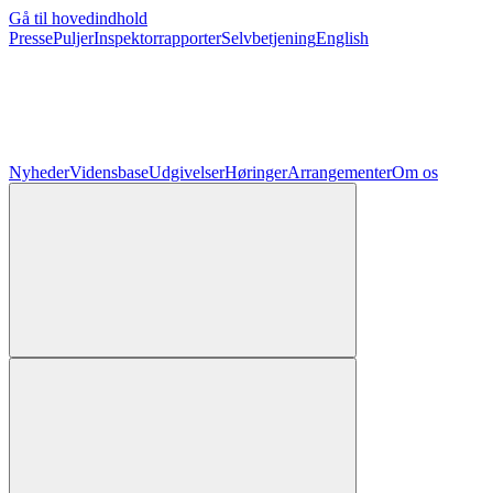
Gå til hovedindhold
Presse
Puljer
Inspektorrapporter
Selvbetjening
English
Nyheder
Vidensbase
Udgivelser
Høringer
Arrangementer
Om os