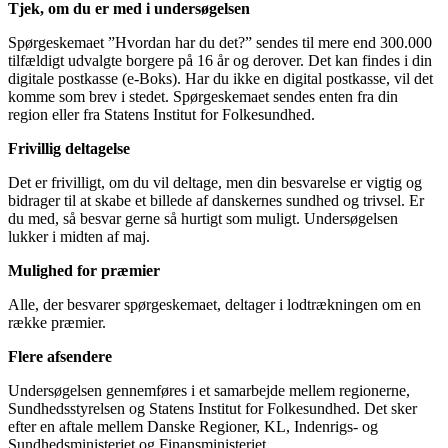
Tjek, om du er med i undersøgelsen
Spørgeskemaet ”Hvordan har du det?” sendes til mere end 300.000
tilfældigt udvalgte borgere på 16 år og derover. Det kan findes i din
digitale postkasse (e-Boks). Har du ikke en digital postkasse, vil det
komme som brev i stedet. Spørgeskemaet sendes enten fra din
region eller fra Statens Institut for Folkesundhed.
Frivillig deltagelse
Det er frivilligt, om du vil deltage, men din besvarelse er vigtig og
bidrager til at skabe et billede af danskernes sundhed og trivsel. Er
du med, så besvar gerne så hurtigt som muligt. Undersøgelsen
lukker i midten af maj.
Mulighed for præmier
Alle, der besvarer spørgeskemaet, deltager i lodtrækningen om en
række præmier.
Flere afsendere
Undersøgelsen gennemføres i et samarbejde mellem regionerne,
Sundhedsstyrelsen og Statens Institut for Folkesundhed. Det sker
efter en aftale mellem Danske Regioner, KL, Indenrigs- og
Sundhedsministeriet og Finansministeriet.