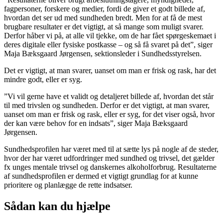
fagpersoner, forskere og medier, fordi de giver et godt billede af,
hvordan det ser ud med sundheden bredt. Men for at få de mest
brugbare resultater er det vigtigt, at så mange som muligt svarer.
Derfor håber vi på, at alle vil tjekke, om de har fået spørgeskemaet i
deres digitale eller fysiske postkasse – og så få svaret på det”, siger
Maja Bæksgaard Jørgensen, sektionsleder i Sundhedsstyrelsen.
Det er vigtigt, at man svarer, uanset om man er frisk og rask, har det
mindre godt, eller er syg.
”Vi vil gerne have et validt og detaljeret billede af, hvordan det står
til med trivslen og sundheden. Derfor er det vigtigt, at man svarer,
uanset om man er frisk og rask, eller er syg, for det viser også, hvor
der kan være behov for en indsats”, siger Maja Bæksgaard
Jørgensen.
Sundhedsprofilen har været med til at sætte lys på nogle af de steder,
hvor der har været udfordringer med sundhed og trivsel, det gælder
fx unges mentale trivsel og danskernes alkoholforbrug. Resultaterne
af sundhedsprofilen er dermed et vigtigt grundlag for at kunne
prioritere og planlægge de rette indsatser.
Sådan kan du hjælpe