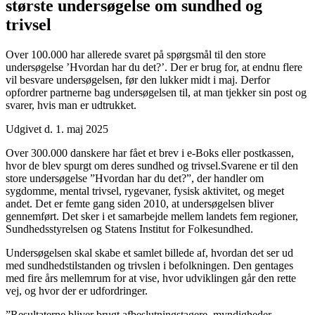
største undersøgelse om sundhed og
trivsel
Over 100.000 har allerede svaret på spørgsmål til den store
undersøgelse ’Hvordan har du det?’. Der er brug for, at endnu flere
vil besvare undersøgelsen, før den lukker midt i maj. Derfor
opfordrer partnerne bag undersøgelsen til, at man tjekker sin post og
svarer, hvis man er udtrukket.
Udgivet d. 1. maj 2025
Over 300.000 danskere har fået et brev i e-Boks eller postkassen,
hvor de blev spurgt om deres sundhed og trivsel.Svarene er til den
store undersøgelse ”Hvordan har du det?”, der handler om
sygdomme, mental trivsel, rygevaner, fysisk aktivitet, og meget
andet. Det er femte gang siden 2010, at undersøgelsen bliver
gennemført. Det sker i et samarbejde mellem landets fem regioner,
Sundhedsstyrelsen og Statens Institut for Folkesundhed.
Undersøgelsen skal skabe et samlet billede af, hvordan det ser ud
med sundhedstilstanden og trivslen i befolkningen. Den gentages
med fire års mellemrum for at vise, hvor udviklingen går den rette
vej, og hvor der er udfordringer.
”Resultaterne bliver brugt afbeslutningstagere, myndigheder,