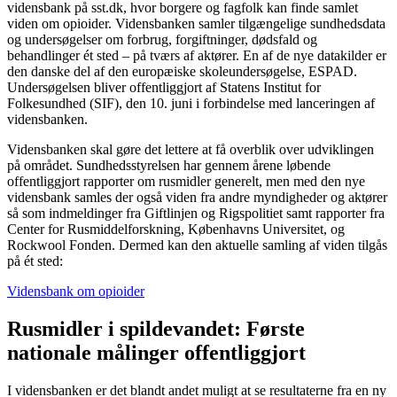
vidensbank på sst.dk, hvor borgere og fagfolk kan finde samlet
viden om opioider. Vidensbanken samler tilgængelige sundhedsdata
og undersøgelser om forbrug, forgiftninger, dødsfald og
behandlinger ét sted – på tværs af aktører. En af de nye datakilder er
den danske del af den europæiske skoleundersøgelse, ESPAD.
Undersøgelsen bliver offentliggjort af Statens Institut for
Folkesundhed (SIF), den 10. juni i forbindelse med lanceringen af
vidensbanken.
Vidensbanken skal gøre det lettere at få overblik over udviklingen
på området. Sundhedsstyrelsen har gennem årene løbende
offentliggjort rapporter om rusmidler generelt, men med den nye
vidensbank samles der også viden fra andre myndigheder og aktører
så som indmeldinger fra Giftlinjen og Rigspolitiet samt rapporter fra
Center for Rusmiddelforskning, Københavns Universitet, og
Rockwool Fonden. Dermed kan den aktuelle samling af viden tilgås
på ét sted:
Vidensbank om opioider
Rusmidler i spildevandet: Første
nationale målinger offentliggjort
I vidensbanken er det blandt andet muligt at se resultaterne fra en ny