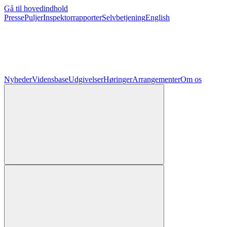
Gå til hovedindhold
Presse
Puljer
Inspektorrapporter
Selvbetjening
English
Nyheder
Vidensbase
Udgivelser
Høringer
Arrangementer
Om os