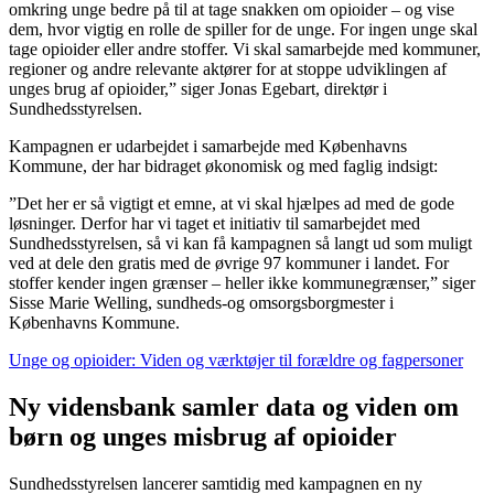
omkring unge bedre på til at tage snakken om opioider – og vise
dem, hvor vigtig en rolle de spiller for de unge. For ingen unge skal
tage opioider eller andre stoffer. Vi skal samarbejde med kommuner,
regioner og andre relevante aktører for at stoppe udviklingen af
unges brug af opioider,” siger Jonas Egebart, direktør i
Sundhedsstyrelsen.
Kampagnen er udarbejdet i samarbejde med Københavns
Kommune, der har bidraget økonomisk og med faglig indsigt:
”Det her er så vigtigt et emne, at vi skal hjælpes ad med de gode
løsninger. Derfor har vi taget et initiativ til samarbejdet med
Sundhedsstyrelsen, så vi kan få kampagnen så langt ud som muligt
ved at dele den gratis med de øvrige 97 kommuner i landet. For
stoffer kender ingen grænser – heller ikke kommunegrænser,” siger
Sisse Marie Welling, sundheds-og omsorgsborgmester i
Københavns Kommune.
Unge og opioider: Viden og værktøjer til forældre og fagpersoner
Ny vidensbank samler data og viden om
børn og unges misbrug af opioider
Sundhedsstyrelsen lancerer samtidig med kampagnen en ny