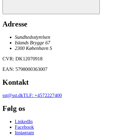
Adresse
Sundhedsstyrelsen
Islands Brygge 67
2300
København
S
CVR
:
DK12070918
EAN
:
5798000363007
Kontakt
sst@sst.dk
TLF
:
+4572227400
Følg os
LinkedIn
Facebook
Instagram