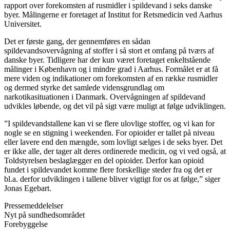
rapport over forekomsten af rusmidler i spildevand i seks danske
byer. Målingerne er foretaget af Institut for Retsmedicin ved Aarhus
Universitet.
Det er første gang, der gennemføres en sådan
spildevandsovervågning af stoffer i så stort et omfang på tværs af
danske byer. Tidligere har der kun været foretaget enkeltstående
målinger i København og i mindre grad i Aarhus. Formålet er at få
mere viden og indikationer om forekomsten af en række rusmidler
og dermed styrke det samlede vidensgrundlag om
narkotikasituationen i Danmark. Overvågningen af spildevand
udvikles løbende, og det vil på sigt være muligt at følge udviklingen.
”I spildevandstallene kan vi se flere ulovlige stoffer, og vi kan for
nogle se en stigning i weekenden. For opioider er tallet på niveau
eller lavere end den mængde, som lovligt sælges i de seks byer. Det
er ikke alle, der tager alt deres ordinerede medicin, og vi ved også, at
Toldstyrelsen beslaglægger en del opioider. Derfor kan opioid
fundet i spildevandet komme flere forskellige steder fra og det er
bl.a. derfor udviklingen i tallene bliver vigtigt for os at følge,” siger
Jonas Egebart.
Pressemeddelelser
Nyt på sundhedsområdet
Forebyggelse