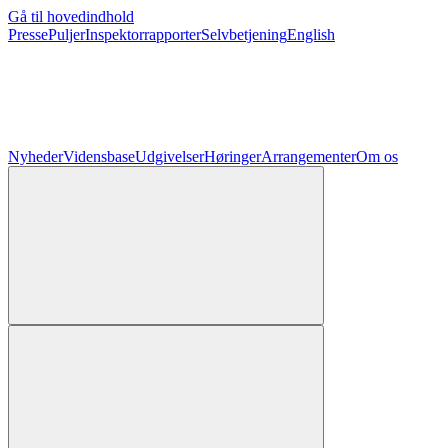
Gå til hovedindhold
Presse
Puljer
Inspektorrapporter
Selvbetjening
English
Nyheder
Vidensbase
Udgivelser
Høringer
Arrangementer
Om os