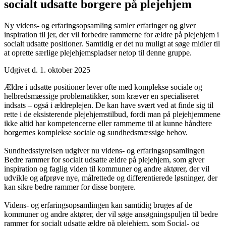
socialt udsatte borgere på plejehjem
Ny videns- og erfaringsopsamling samler erfaringer og giver
inspiration til jer, der vil forbedre rammerne for ældre på plejehjem i
socialt udsatte positioner. Samtidig er det nu muligt at søge midler til
at oprette særlige plejehjemspladser netop til denne gruppe.
Udgivet d. 1. oktober 2025
Ældre i udsatte positioner lever ofte med komplekse sociale og
helbredsmæssige problematikker, som kræver en specialiseret
indsats – også i ældreplejen. De kan have svært ved at finde sig til
rette i de eksisterende plejehjemstilbud, fordi man på plejehjemmene
ikke altid har kompetencerne eller rammerne til at kunne håndtere
borgernes komplekse sociale og sundhedsmæssige behov.
Sundhedsstyrelsen udgiver nu videns- og erfaringsopsamlingen
Bedre rammer for socialt udsatte ældre på plejehjem, som giver
inspiration og faglig viden til kommuner og andre aktører, der vil
udvikle og afprøve nye, målrettede og differentierede løsninger, der
kan sikre bedre rammer for disse borgere.
Videns- og erfaringsopsamlingen kan samtidig bruges af de
kommuner og andre aktører, der vil søge ansøgningspuljen til bedre
rammer for socialt udsatte ældre på plejehjem, som Social- og