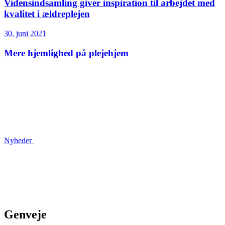
Vidensindsamling giver inspiration til arbejdet med
kvalitet i ældreplejen
30. juni 2021
Mere hjemlighed på plejehjem
Nyheder
Genveje