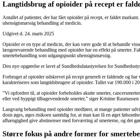
Langtidsbrug af opioider på recept er fald
Antallet af patienter, der har fået opioider på recept, er faldet marka
uhensigtsmæssig behandling af medicin.
Udgivet d. 24. marts 2025
Opioider er en type af medicin, der kan være gode til at behandle vi
længerevarende behandling med opioider har en effekt på smerter. Fakti
smertebehandling som udgangspunkt uhensigtsmæssig.
Den nye opgørelse er lavet af Sundhedsdatastyrelsen for Sundhedsstyrels
Forbruget af opioider udskrevet på recept generelt er faldende og har 
karakteriseres som langtidsbrugere af opioider. Tallet var 190.000 i 20
”Vi opfordrer til, at opioider forbeholdes akutte smerter, cancersmert
eller ved hyppigt tilbagevendende smerter,” siger Kristine Rasmussen
Langvarig behandling med opioider medfører, at mange patienter udvikl
dosis øges, øges risikoen samtidig for, at man kan få en øget følsomhe
afhængighed give abstinenser med forværring af smerterne, og det gør 
Større fokus på andre former for smerteb