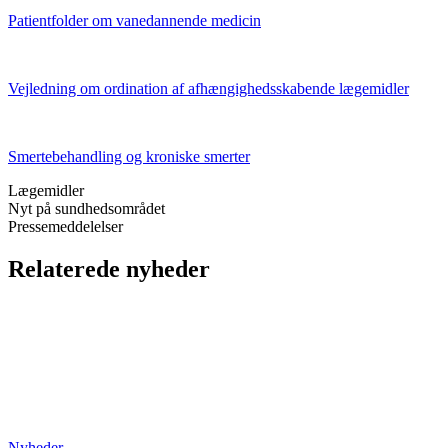
Patientfolder om vanedannende medicin
Vejledning om ordination af afhængighedsskabende lægemidler
Smertebehandling og kroniske smerter
Lægemidler
Nyt på sundhedsområdet
Pressemeddelelser
Relaterede nyheder
Nyheder