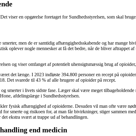
ende
nt. Det viser en opgørelse foretaget for Sundhedsstyrelsen, som skal bruge
sse smerter, men de er samtidig afhængighedsskabende og har mange biv
sk oplever nogle mennesker at få det bedre, når de bliver aftrappet af d
en og viser omfanget af potentielt uhensigtsmæssig brug af opioider, og 
været det længe. I 2023 indløste 394.800 personer en recept på opioider
18. Det svarede til 43 % af alle brugere af opioider på recept.
er og smerter i livets sidste fase. Læger skal være meget tilbageholdende
 Hone, afdelingslæge i Sundhedsstyrelsen.
er fysisk afhængighed af opioiderne. Desuden vil man ofte være nødt ti
d for smerte og risikoen for, at man får bivirkninger, stiger sammen med
det ekstra svært at trappe ud af behandlingen.
ehandling end medicin