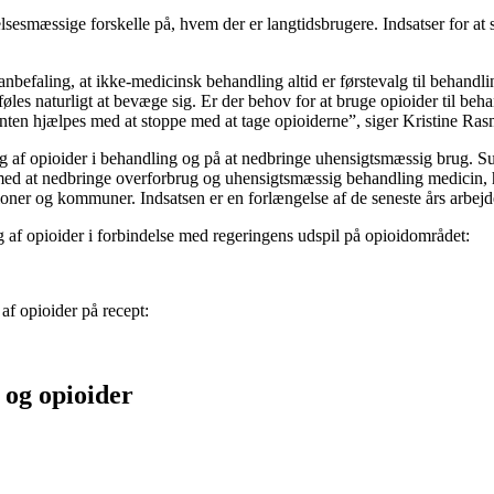
lsesmæssige forskelle på, hvem der er langtidsbrugere. Indsatser for at
nbefaling, at ikke-medicinsk behandling altid er førstevalg til behandlin
føles naturligt at bevæge sig. Er der behov for at bruge opioider til beh
atienten hjælpes med at stoppe med at tage opioiderne”, siger Kristine R
rug af opioider i behandling og på at nedbringe uhensigtsmæssig brug. 
e med at nedbringe overforbrug og uhensigtsmæssig behandling medicin, h
oner og kommuner. Indsatsen er en forlængelse af de seneste års arbejd
af opioider i forbindelse med regeringens udspil på opioidområdet:
af opioider på recept:
 og opioider