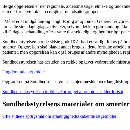
Ifølge opgørelsen er der regionale, aldersmæssige, etniske og uddanne
kan derfor have fokus på nogle af de udsatte grupper.
”Målet er at undgå unødig langtidsbrug af opioider. Generelt er vores a
fortsætte sine dagligdagsaktiviteter, selvom det kan gøre ondt og ikke 
vil få dages behandling oftest være tilstrækkeligt, og herefter bør p
Sundhedsstyrelsen har de sidste godt 10 år haft et særligt fokus på b
smerter. Opgørelsen skal blandt andet bruges i dette fortsatte arbejd
patienter, men opgørelsen kan også bruges af andre myndigheder, regi
Sundhedsstyrelsen har desuden en række opgaver vedrørende misbrug 
Ungdom uden opioider
Opgørelsen på Sundhedsdatastyrelsens hjemmeside over langtidsbrug 
Sundhedsdatastyrelsen indblik: Forbruget af opioider falder fortsat
Sundhedsstyrelsens materialer om smerter
Ofte stillede spørgsmål om afhængighedsskabende lægemidler