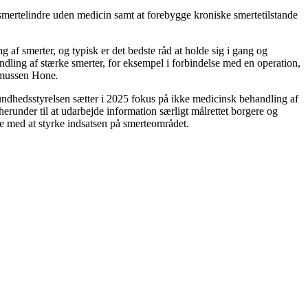
 smertelindre uden medicin samt at forebygge kroniske smertetilstande
g af smerter, og typisk er det bedste råd at holde sig i gang og
andling af stærke smerter, for eksempel i forbindelse med en operation,
asmussen Hone
.
Sundhedsstyrelsen sætter i 2025 fokus på ikke medicinsk behandling af
erunder til at udarbejde information særligt målrettet borgere og
e med at styrke indsatsen på smerteområdet.