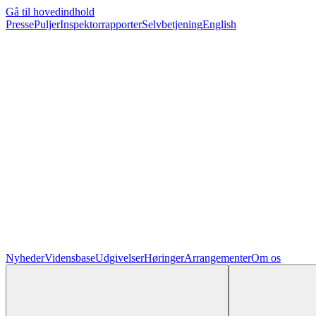
Gå til hovedindhold
Presse
Puljer
Inspektorrapporter
Selvbetjening
English
Nyheder
Vidensbase
Udgivelser
Høringer
Arrangementer
Om os