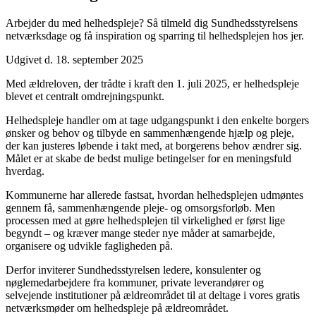
Arbejder du med helhedspleje? Så tilmeld dig Sundhedsstyrelsens
netværksdage og få inspiration og sparring til helhedsplejen hos jer.
Udgivet d. 18. september 2025
Med ældreloven, der trådte i kraft den 1. juli 2025, er helhedspleje
blevet et centralt omdrejningspunkt.
Helhedspleje handler om at tage udgangspunkt i den enkelte borgers
ønsker og behov og tilbyde en sammenhængende hjælp og pleje,
der kan justeres løbende i takt med, at borgerens behov ændrer sig.
Målet er at skabe de bedst mulige betingelser for en meningsfuld
hverdag.
Kommunerne har allerede fastsat, hvordan helhedsplejen udmøntes
gennem få, sammenhængende pleje- og omsorgsforløb. Men
processen med at gøre helhedsplejen til virkelighed er først lige
begyndt – og kræver mange steder nye måder at samarbejde,
organisere og udvikle fagligheden på.
Derfor inviterer Sundhedsstyrelsen ledere, konsulenter og
nøglemedarbejdere fra kommuner, private leverandører og
selvejende institutioner på ældreområdet til at deltage i vores gratis
netværksmøder om helhedspleje på ældreområdet.