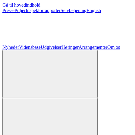
Gå til hovedindhold
Presse
Puljer
Inspektorrapporter
Selvbetjening
English
Nyheder
Vidensbase
Udgivelser
Høringer
Arrangementer
Om os