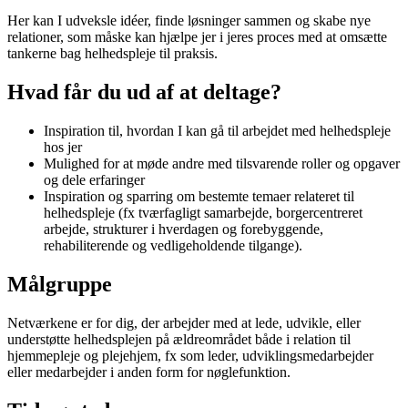
Her kan I udveksle idéer, finde løsninger sammen og skabe nye
relationer, som måske kan hjælpe jer i jeres proces med at omsætte
tankerne bag helhedspleje til praksis.
Hvad får du ud af at deltage?
Inspiration til, hvordan I kan gå til arbejdet med helhedspleje
hos jer
Mulighed for at møde andre med tilsvarende roller og opgaver
og dele erfaringer
Inspiration og sparring om bestemte temaer relateret til
helhedspleje (fx tværfagligt samarbejde, borgercentreret
arbejde, strukturer i hverdagen og forebyggende,
rehabiliterende og vedligeholdende tilgange).
Målgruppe
Netværkene er for dig, der arbejder med at lede, udvikle, eller
understøtte helhedsplejen på ældreområdet både i relation til
hjemmepleje og plejehjem, fx som leder, udviklingsmedarbejder
eller medarbejder i anden form for nøglefunktion.