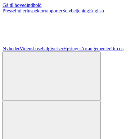
Gå til hovedindhold
Presse
Puljer
Inspektorrapporter
Selvbetjening
English
Nyheder
Vidensbase
Udgivelser
Høringer
Arrangementer
Om os