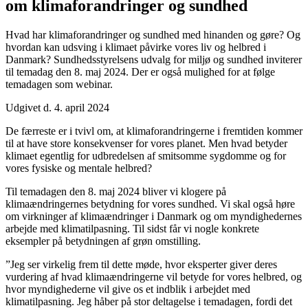
om klimaforandringer og sundhed
Hvad har klimaforandringer og sundhed med hinanden og gøre? Og
hvordan kan udsving i klimaet påvirke vores liv og helbred i
Danmark? Sundhedsstyrelsens udvalg for miljø og sundhed inviterer
til temadag den 8. maj 2024. Der er også mulighed for at følge
temadagen som webinar.
Udgivet d. 4. april 2024
De færreste er i tvivl om, at klimaforandringerne i fremtiden kommer
til at have store konsekvenser for vores planet. Men hvad betyder
klimaet egentlig for udbredelsen af smitsomme sygdomme og for
vores fysiske og mentale helbred?
Til temadagen den 8. maj 2024 bliver vi klogere på
klimaændringernes betydning for vores sundhed. Vi skal også høre
om virkninger af klimaændringer i Danmark og om myndighedernes
arbejde med klimatilpasning. Til sidst får vi nogle konkrete
eksempler på betydningen af grøn omstilling.
”Jeg ser virkelig frem til dette møde, hvor eksperter giver deres
vurdering af hvad klimaændringerne vil betyde for vores helbred, og
hvor myndighederne vil give os et indblik i arbejdet med
klimatilpasning. Jeg håber på stor deltagelse i temadagen, fordi det