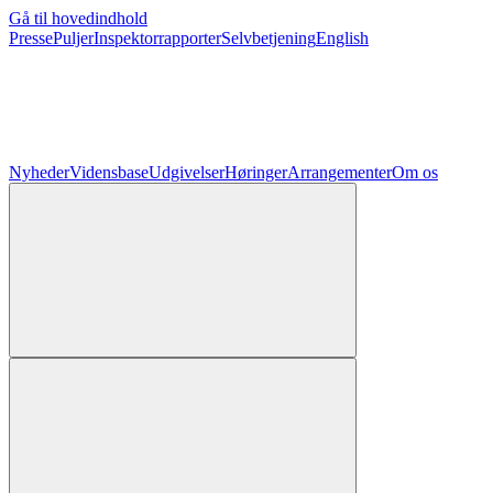
Gå til hovedindhold
Presse
Puljer
Inspektorrapporter
Selvbetjening
English
Nyheder
Vidensbase
Udgivelser
Høringer
Arrangementer
Om os