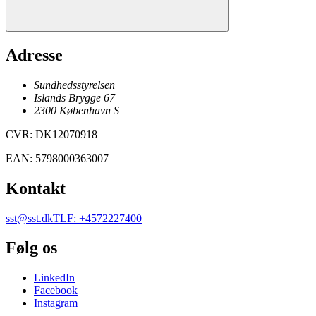
Adresse
Sundhedsstyrelsen
Islands Brygge 67
2300
København
S
CVR
:
DK12070918
EAN
:
5798000363007
Kontakt
sst@sst.dk
TLF
:
+4572227400
Følg os
LinkedIn
Facebook
Instagram