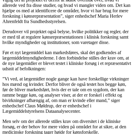
allerede ved fra disse studier, og hvad vi mangler viden om. Det kan
hjælpe os med at identificere de områder, hvor vi har brug for mere
forskning i kønsrepræsentation”, siger enhedschef Maria Herlev
Ahrenfeldt fra Sundhedsstyrelsen.
Derudover vil projektet også belyse, hvilke politikker og regler, der
er med til at regulere kønsrepræsentationen i klinisk forskning samt
hvilke myndigheder og institutioner, som varetager disse.
Før et nyt lægemiddel kan markedsføres, skal det godkendes af
lægemiddelmyndighederne. I den forbindelse stilles der krav om, at
de nye lægemidler er blevet testet i kliniske forsøg i et repræsentativt
udsnit af befolkningen:
”Vi ved, at lægemidler nogle gange kan have forskellige virkninger
hos mænd og kvinder. Derfor bliver de også testet hos begge køn,
før de bliver markedsført, hvis der er tale om en sygdom, der kan
ramme begge køn, og analyser viser, at der er forskel i effekt og
bivirkninger afhængig af, om man er kvinde eller mand,” siger
enhedschef Claus Møldrup, der er enhedschef i
Lægemiddelstyrelsens Dataanalysecenter.
Men selv om der allerede stilles krav om diversitet i de kliniske
forsøg, er der behov for mere viden på området for at sikre, at den
medicinske forskning tager højde for kønsforskelle.