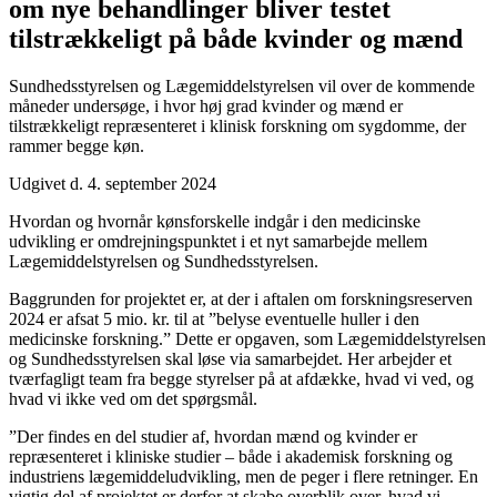
om nye behandlinger bliver testet
tilstrækkeligt på både kvinder og mænd
Sundhedsstyrelsen og Lægemiddelstyrelsen vil over de kommende
måneder undersøge, i hvor høj grad kvinder og mænd er
tilstrækkeligt repræsenteret i klinisk forskning om sygdomme, der
rammer begge køn.
Udgivet d. 4. september 2024
Hvordan og hvornår kønsforskelle indgår i den medicinske
udvikling er omdrejningspunktet i et nyt samarbejde mellem
Lægemiddelstyrelsen og Sundhedsstyrelsen.
Baggrunden for projektet er, at der i aftalen om forskningsreserven
2024 er afsat 5 mio. kr. til at ”belyse eventuelle huller i den
medicinske forskning.” Dette er opgaven, som Lægemiddelstyrelsen
og Sundhedsstyrelsen skal løse via samarbejdet. Her arbejder et
tværfagligt team fra begge styrelser på at afdække, hvad vi ved, og
hvad vi ikke ved om det spørgsmål.
”Der findes en del studier af, hvordan mænd og kvinder er
repræsenteret i kliniske studier – både i akademisk forskning og
industriens lægemiddeludvikling, men de peger i flere retninger. En
vigtig del af projektet er derfor at skabe overblik over, hvad vi