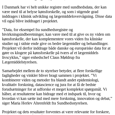
I Danmark har vi helt unikke registre med sundhedsdata, der kan
være med til at belyse kønsforskelle, og som i stigende grad
inddrages i klinisk udvikling og lægemiddelovervågning. Disse data
vil også blive inddraget i projektet.
”Data, for eksempel fra sundhedsregistre og
bivirkningsindberetninger, kan være med til at give os ny viden om
kønsforskelle, der kan komplementere vores viden fra kliniske
studier og i sidste ende give os bedre lægemidler og behandlinger.
Projektet vil derfor inddrage både danske og europæiske data for at
gøre os klogere på kønsforskelle på tværs af et lægemiddels
livscyklus,” siger enhedschef Claus Møldrup fra
Lægemiddelstyrelsen.
Samarbejdet mellem de to styrelser betyder, at flere forskellige
fagligheder og vinkler bliver bragt sammen i projektet. ”Vi
kombinerer viden og metoder fra blandt andet epidemiologi,
kvalitativ forskning, datascience og jura for at få de bedste
forudsætninger for at udforske et meget komplekst spørgsmål. Vi
håber, at resultaterne kan bidrage med et indspark til, hvor og
hvordan vi kan sætte ind med mere forskning, innovation og debat,”
siger Maria Herlev Ahrenfeldt fra Sundhedsstyrelsen.
Projektet og dets resultater forventes at være relevante for forskere,