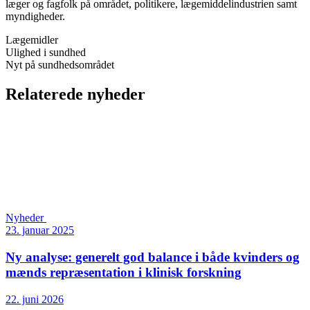
læger og fagfolk på området, politikere, lægemiddelindustrien samt
myndigheder.
Lægemidler
Ulighed i sundhed
Nyt på sundhedsområdet
Relaterede nyheder
Nyheder
23. januar 2025
Ny analyse: generelt god balance i både kvinders og
mænds repræsentation i klinisk forskning
22. juni 2026