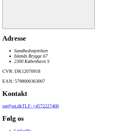
Adresse
Sundhedsstyrelsen
Islands Brygge 67
2300
København
S
CVR
:
DK12070918
EAN
:
5798000363007
Kontakt
sst@sst.dk
TLF
:
+4572227400
Følg os
LinkedIn