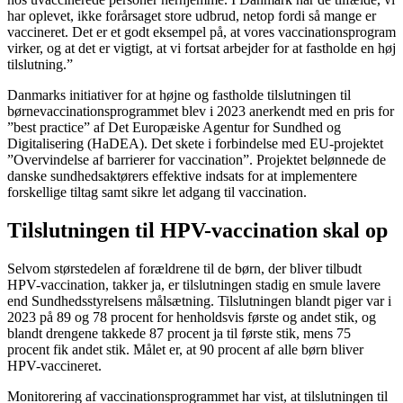
har oplevet, ikke forårsaget store udbrud, netop fordi så mange er
vaccineret. Det er et godt eksempel på, at vores vaccinationsprogram
virker, og at det er vigtigt, at vi fortsat arbejder for at fastholde en høj
tilslutning.”
Danmarks initiativer for at højne og fastholde tilslutningen til
børnevaccinationsprogrammet blev i 2023 anerkendt med en pris for
”best practice” af Det Europæiske Agentur for Sundhed og
Digitalisering (HaDEA)
. Det skete i forbindelse med EU-projektet
”Overvindelse af barrierer for vaccination”. Projektet belønnede de
danske sundhedsaktørers effektive indsats for at implementere
forskellige tiltag samt sikre let adgang til vaccination.
Tilslutningen til HPV-vaccination skal op
Selvom størstedelen af forældrene til de børn, der bliver tilbudt
HPV-vaccination, takker ja, er tilslutningen stadig en smule lavere
end Sundhedsstyrelsens målsætning. Tilslutningen blandt piger var i
2023 på 89 og 78 procent for henholdsvis første og andet stik, og
blandt drengene takkede 87 procent ja til første stik, mens 75
procent fik andet stik. Målet er, at 90 procent af alle børn bliver
HPV-vaccineret.
Monitorering af vaccinationsprogrammet har vist, at tilslutningen til