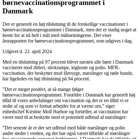
børnevaccinationsprogrammet i
Danmark
Der er generelt en høj tilslutning til de forskellige vaccinationer i
børnevaccinationsprogrammet i Danmark, men der er stadig noget at
hente for at nå helt i mål med målsætningerne. Det viser
årsrapporten for børnevaccinationsprogrammet, som udgives i dag.
Udgivet d. 22. april 2024
Med en tilslutning på 97 procent bliver næsten alle børn i Danmark
vaccineret mod difteri, stivkrampe, kighoste og polio. MFR-
vaccination, der beskytter mod fåresyge, mæslinger og røde hunde,
har ligeledes en høj tilslutning på 94 procent.
”Det er meget positivt, at så mange følger
børnevaccinationsprogrammet. Forældre i Danmark har generelt høj
tillid til vores anbefalinger om vaccination og det er en tillid vi er
stolte af og som vi fortsat arbejder for at værne om,” siger
enhedschef Kirstine Moll Harboe og fortæller, at vaccination har
været med til at beskytte mod et potentielt udbrud af mæslinger:
”Det seneste år er der set udbrud med både mæslinger og polio
andre steder i verden, og der har også været tilfælde af mæslinger
hos uvaccinerede personer herhjemme. I Danmark har de tilfælde, vi