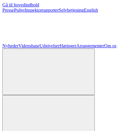
Gå til hovedindhold
Presse
Puljer
Inspektorrapporter
Selvbetjening
English
Nyheder
Vidensbase
Udgivelser
Høringer
Arrangementer
Om os