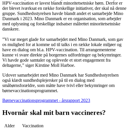
HPV-vaccination er lavest blandt minoritetsetniske børn. Derfor er
der blevet iværksat en række forskellige initiativer, der skal nå denne
gruppe. Sundhedsstyrelsen havde blandt andet et samarbejde Mino
Danmark i 2023. Mino Danmark er en organisation, som arbejder
med oplysning og forskellige indsatser målrettet minoritetsetniske
danskere.
”Vi var meget glade for samarbejdet med Mino Danmark, som gav
os mulighed for at komme ud til talks i en række lokale miljøer og
have en dialog om bl.a. HPV-vaccination. Til arrangementerne
kunne vi svare direkte på borgernes udfordringer og bekymringer.
Vi havde gode samtaler og oplevede et stort engagement fra
deltagerne
,” siger Kirstine Moll Harboe.
Udover samarbejdet med Mino Danmark har Sundhedsstyrelsen
også klædt sundhedsplejersker på til en dialog med
småbørnsforældre, som måtte have tvivl eller bekymringer om
børnevaccinationsprogrammet.
Børnevaccinationsprogrammet - årsrapport 2023
Hvornår skal mit barn vaccineres?
Alder
Vaccination