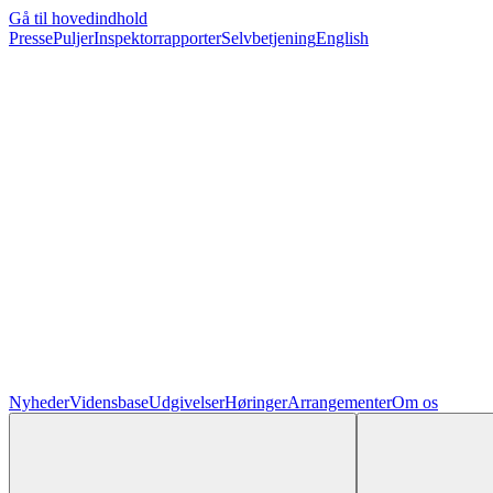
Gå til hovedindhold
Presse
Puljer
Inspektorrapporter
Selvbetjening
English
Nyheder
Vidensbase
Udgivelser
Høringer
Arrangementer
Om os