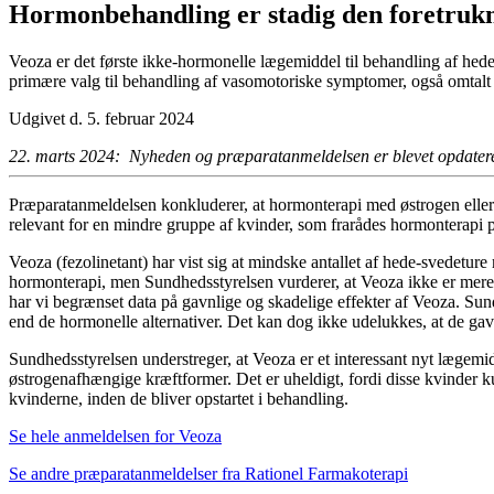
Hormonbehandling er stadig den foretrukn
Veoza er det første ikke-hormonelle lægemiddel til behandling af hede
primære valg til behandling af vasomotoriske symptomer, også omtal
Udgivet d. 5. februar 2024
22. marts 2024:
Nyheden og præparatanmeldelsen er blevet opdatere
Præparatanmeldelsen konkluderer, at hormonterapi med østrogen eller 
relevant for en mindre gruppe af kvinder, som frarådes hormonterapi 
Veoza (fezolinetant) har vist sig at mindske antallet af hede-svedetu
hormonterapi, men
Sundhedsstyrelsen
vurderer, at Veoza ikke er mere
har vi begrænset data på gavnlige og skadelige effekter af Veoza.
Sund
end de hormonelle alternativer. Det kan dog ikke udelukkes, at de gavn
Sundhedsstyrelsen understreger, at Veoza er et interessant nyt lægemidd
østrogenafhængige kræftformer. Det er uheldigt, fordi disse kvinder 
kvinderne, inden de bliver opstartet i behandling.
Se hele anmeldelsen for Veoza
Se andre præparatanmeldelser fra Rationel Farmakoterapi