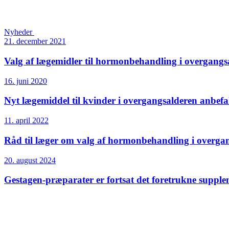
Nyheder
21. december 2021
Valg af lægemidler til hormon­behandling i overgangs­
16. juni 2020
Nyt lægemiddel til kvinder i overgangsalderen anbefale
11. april 2022
Råd til læger om valg af hormonbehandling i overga
20. august 2024
Gestagen-præparater er fortsat det foretrukne supplem