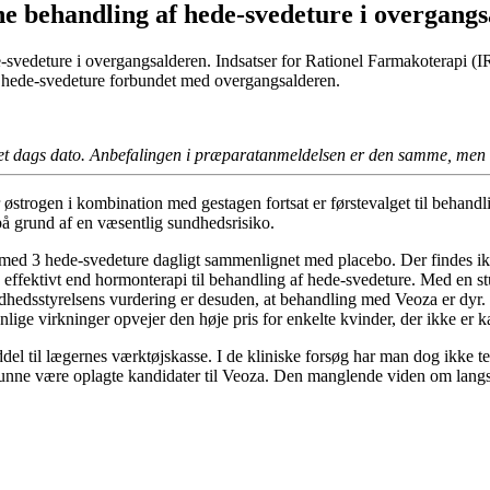
e behandling af hede-svedeture i overgang
-svedeture i overgangsalderen. Indsatser for Rationel Farmakoterapi (IR
t hede-svedeture forbundet med overgangsalderen.
t dags dato. Anbefalingen i præparatanmeldelsen er den samme, men 
østrogen i kombination med gestagen fortsat er førstevalget til behand
på grund af en væsentlig sundhedsrisiko.
re med 3 hede-svedeture dagligt sammenlignet med placebo. Der findes i
 effektivt end hormonterapi til behandling af hede-svedeture. Med en s
hedsstyrelsens vurdering er desuden, at behandling med Veoza er dyr. 
lige virkninger opvejer den høje pris for enkelte kvinder, der ikke er k
el til lægernes værktøjskasse. I de kliniske forsøg har man dog ikke tes
kunne være oplagte kandidater til Veoza. Den manglende viden om langs