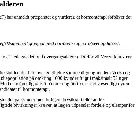
salderen
F) har anmeldt præparatet og vurderer, at hormonterapi forbliver det
effektsammenligningen med hormonterapi er blevet opdateret.
ling af hede-svedeture i overgangsalderen. Derfor vil Veoza kun være
kke studier, der har lavet en direkte sammenligning mellem Veoza og
tudiepopulation på omkring 1000 kvinder fulgt i maksimalt 52 uger
Med en månedlig udgift på omkring 560 kr. er det væsentligt dyrere
andidater til hormonterapi.
tet det på kvinder med tidligere brystkræft eller andre
igtede bivirkninger kræver, at lægen udpensler fordele og ulemper for