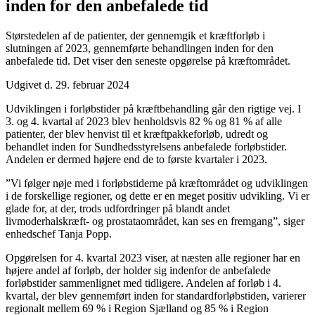
inden for den anbefalede tid
Størstedelen af de patienter, der gennemgik et kræftforløb i
slutningen af 2023, gennemførte behandlingen inden for den
anbefalede tid. Det viser den seneste opgørelse på kræftområdet.
Udgivet d. 29. februar 2024
Udviklingen i forløbstider på kræftbehandling går den rigtige vej. I
3. og 4. kvartal af 2023 blev henholdsvis 82 % og 81 % af alle
patienter, der blev henvist til et kræftpakkeforløb, udredt og
behandlet inden for Sundhedsstyrelsens anbefalede forløbstider.
Andelen er dermed højere end de to første kvartaler i 2023.
”Vi følger nøje med i forløbstiderne på kræftområdet og udviklingen
i de forskellige regioner, og dette er en meget positiv udvikling. Vi er
glade for, at der, trods udfordringer på blandt andet
livmoderhalskræft- og prostataområdet, kan ses en fremgang”, siger
enhedschef Tanja Popp.
Opgørelsen for 4. kvartal 2023 viser, at næsten alle regioner har en
højere andel af forløb, der holder sig indenfor de anbefalede
forløbstider sammenlignet med tidligere. Andelen af forløb i 4.
kvartal, der blev gennemført inden for standardforløbstiden, varierer
regionalt mellem 69 % i Region Sjælland og 85 % i Region