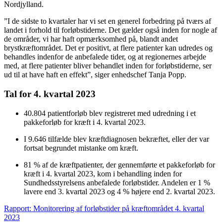
Nordjylland.
”I de sidste to kvartaler har vi set en generel forbedring på tværs af
landet i forhold til forløbstiderne. Det gælder også inden for nogle af
de områder, vi har haft opmærksomhed på, blandt andet
brystkræftområdet. Det er positivt, at flere patienter kan udredes og
behandles indenfor de anbefalede tider, og at regionernes arbejde
med, at flere patienter bliver behandlet inden for forløbstiderne, ser
ud til at have haft en effekt”, siger enhedschef Tanja Popp.
Tal for 4. kvartal 2023
40.804 patientforløb blev registreret med udredning i et
pakkeforløb for kræft i 4. kvartal 2023.
I 9.646 tilfælde blev kræftdiagnosen bekræftet, eller der var
fortsat begrundet mistanke om kræft.
81 % af de kræftpatienter, der gennemførte et pakkeforløb for
kræft i 4. kvartal 2023, kom i behandling inden for
Sundhedsstyrelsens anbefalede forløbstider. Andelen er 1 %
lavere end 3. kvartal 2023 og 4 % højere end 2. kvartal 2023.
Rapport: Monitorering af forløbstider på kræftområdet 4. kvartal
2023