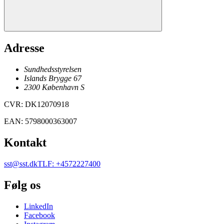
Adresse
Sundhedsstyrelsen
Islands Brygge 67
2300
København
S
CVR
:
DK12070918
EAN
:
5798000363007
Kontakt
sst@sst.dk
TLF
:
+4572227400
Følg os
LinkedIn
Facebook