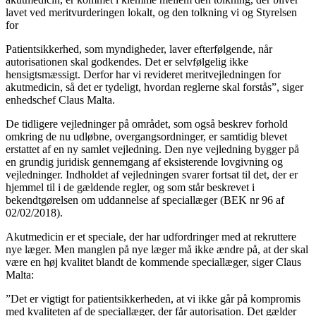
lavet ved meritvurderingen lokalt, og den tolkning vi og Styrelsen
for
Patientsikkerhed, som myndigheder, laver efterfølgende, når
autorisationen skal godkendes. Det er selvfølgelig ikke
hensigtsmæssigt. Derfor har vi revideret meritvejledningen for
akutmedicin, så det er tydeligt, hvordan reglerne skal forstås”, siger
enhedschef Claus Malta.
De tidligere vejledninger på området, som også beskrev forhold
omkring de nu udløbne, overgangsordninger, er samtidig blevet
erstattet af en ny samlet vejledning. Den nye vejledning bygger på
en grundig juridisk gennemgang af eksisterende lovgivning og
vejledninger. Indholdet af vejledningen svarer fortsat til det, der er
hjemmel til i de gældende regler, og som står beskrevet i
bekendtgørelsen om uddannelse af speciallæger (BEK nr 96 af
02/02/2018).
Akutmedicin er et speciale, der har udfordringer med at rekruttere
nye læger. Men manglen på nye læger må ikke ændre på, at der skal
være en høj kvalitet blandt de kommende speciallæger, siger Claus
Malta:
”Det er vigtigt for patientsikkerheden, at vi ikke går på kompromis
med kvaliteten af de speciallæger, der får autorisation. Det gælder