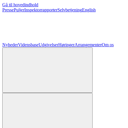
Gå til hovedindhold
Presse
Puljer
Inspektorrapporter
Selvbetjening
English
Nyheder
Vidensbase
Udgivelser
Høringer
Arrangementer
Om os