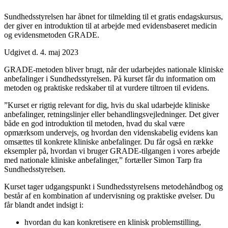
Sundhedsstyrelsen har åbnet for tilmelding til et gratis endagskursus,
der giver en introduktion til at arbejde med evidensbaseret medicin
og evidensmetoden GRADE.
Udgivet d. 4. maj 2023
GRADE-metoden bliver brugt, når der udarbejdes nationale kliniske
anbefalinger i Sundhedsstyrelsen. På kurset får du information om
metoden og praktiske redskaber til at vurdere tiltroen til evidens.
”Kurset er rigtig relevant for dig, hvis du skal udarbejde kliniske
anbefalinger, retningslinjer eller behandlingsvejledninger. Det giver
både en god introduktion til metoden, hvad du skal være
opmærksom undervejs, og hvordan den videnskabelig evidens kan
omsættes til konkrete kliniske anbefalinger. Du får også en række
eksempler på, hvordan vi bruger GRADE-tilgangen i vores arbejde
med nationale kliniske anbefalinger,” fortæller Simon Tarp fra
Sundhedsstyrelsen.
Kurset tager udgangspunkt i Sundhedsstyrelsens metodehåndbog og
består af en kombination af undervisning og praktiske øvelser. Du
får blandt andet indsigt i:
hvordan du kan konkretisere en klinisk problemstilling,