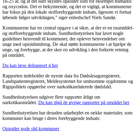
16-25 år, og at det især skyldes opioider som for eksempel tramadol
og oxycodon. Det er bekymrende, og det er vigtigt, at kommunerne
har fokus på den lokale stofforebyggende indsats, ligesom vi fortsat
løbende følger udviklingen,
”
siger enhedschef Niels Sandø.
Kommunerne har en central opgave i at sikre, at der er en rusmiddel-
og stofforebyggende indsats. Sundhedsstyrelsen har lavet nogle
guidelines henvendt til kommuner, der oplever henvendelser om
unge med opioidmisbrug. De skal støtte kommunerne i at hjælpe de
unge, og forebygge, at der sker en udvikling i den forkerte retning
på området
.
Du kan læse delrapport 4 her
Rapporten indeholder de nyeste data fra Dødsårsagsregisteret,
Landspatientregisteret, Meldesystemet for smitsomme sygdomme og
Rigspolitiets opgørelse over narkotikarelaterede dødsfald.
Sundhedsstyrelsen udgiver flere rapporter årligt om
narkotikaområdet.
Du kan tilgå de øvrige rapporter på området her
Sundhedsstyrelsen har desuden udarbejdet en række materialer, som
kommuner kan bruge i deres forebyggende indsats:
Opioider gode råd kommuner