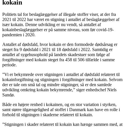
kokain
Politiets tal for beslaglæggelser af illegale stoffer viser, at der fra
2021 til 2022 har været en stigning i antallet af beslaglæggelser af
især kokain. Denne udvikling er nu vendt, så antallet af
kokainbeslaglæggelser er på samme niveau, som før covid-19-
pandemien i 2020.
Antallet af dødsfald, hvor kokain er den formodede dødsårsag er
steget fra 9 dødsfald i 2021 til 18 dødsfald i 2022. Samtidig er
antallet af sygehusophold på landets skadestuer som følge af
forgiftninger med kokain steget fra 458 til 506 tilfælde i samme
periode.
”Vi er bekymrede over stigningen i antallet af dødsfald relateret til
kokainforgiftning og stigningen i forgiftninger med kokain. Selvom
der er tale om små tal og mindre stigninger, så er den samlede
udvikling omkring kokain bekymrende,” siger enhedschef Niels
Sandø.
Både en højere renhed i kokainen, og en stor variation i styrken,
samt større tilgængelighed af stoffet i Danmark kan have en rolle i
forhold til stigningen i skaderne relateret til kokain.
”Stigningen i skader relateret til kokain kan hænge sammen med, at