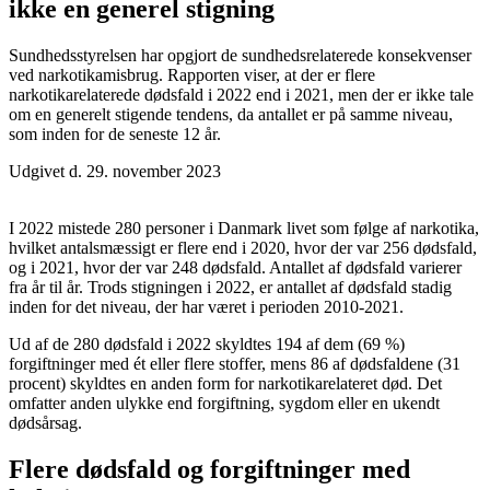
ikke en generel stigning
Sundhedsstyrelsen har opgjort de sundhedsrelaterede konsekvenser
ved narkotikamisbrug. Rapporten viser, at der er flere
narkotikarelaterede dødsfald i 2022 end i 2021, men der er ikke tale
om en generelt stigende tendens, da antallet er på samme niveau,
som inden for de seneste 12 år.
Udgivet d. 29. november 2023
I 2022 mistede 280 personer i Danmark
livet som følge af narkotika,
hvilket antalsmæssigt er flere end i 2020, hvor der var 256 dødsfald,
og i 2021, hvor der var 248 dødsfald. Antallet af dødsfald varierer
fra år til år. Trods stigningen i 2022, er antallet af dødsfald stadig
inden for det niveau, der har været i perioden 2010-2021.
Ud af de 280 dødsfald i 2022 skyldtes 194 af dem (69 %)
forgiftninger med ét eller flere stoffer, mens 86 af dødsfaldene (31
procent) skyldtes en anden form for narkotikarelateret død. Det
omfatter anden ulykke end forgiftning, sygdom eller en ukendt
dødsårsag.
Flere dødsfald og forgiftninger med