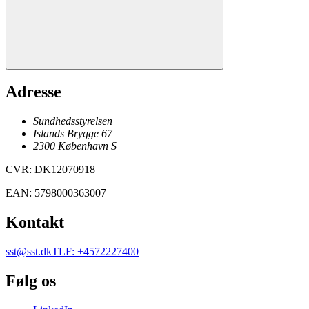
Adresse
Sundhedsstyrelsen
Islands Brygge 67
2300
København
S
CVR
:
DK12070918
EAN
:
5798000363007
Kontakt
sst@sst.dk
TLF
:
+4572227400
Følg os