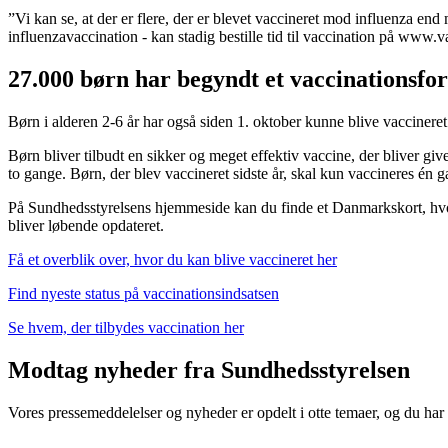
”Vi kan se, at der er flere, der er blevet vaccineret mod influenza e
influenzavaccination - kan stadig bestille tid til vaccination på www.va
27.000 børn har begyndt et vaccinationsfo
Børn i alderen 2-6 år har også siden 1. oktober kunne blive vaccineret
Børn bliver tilbudt en sikker og meget effektiv vaccine, der bliver giv
to gange. Børn, der blev vaccineret sidste år, skal kun vaccineres én g
På Sundhedsstyrelsens hjemmeside kan du finde et Danmarkskort, hvor d
bliver løbende opdateret.
Få et overblik over, hvor du kan blive vaccineret her
Find nyeste status på vaccinationsindsatsen
Se hvem, der tilbydes vaccination her
Modtag nyheder fra Sundhedsstyrelsen
Vores pressemeddelelser og nyheder er opdelt i otte temaer, og du har