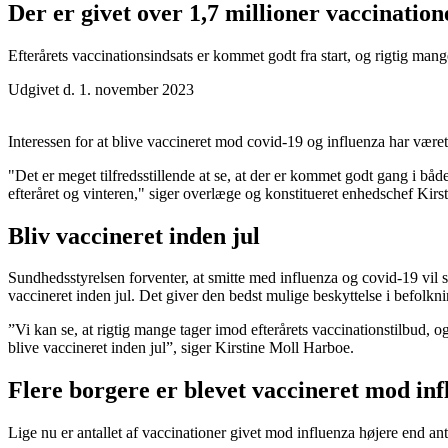
Der er givet over 1,7 millioner vaccination
Efterårets vaccinationsindsats er kommet godt fra start, og rigtig man
Udgivet d. 1. november 2023
Interessen for at blive vaccineret mod covid-19 og influenza har været 
"Det er meget tilfredsstillende at se, at der er kommet godt gang i bå
efteråret og vinteren," siger overlæge og konstitueret enhedschef Kir
Bliv vaccineret inden jul
Sundhedsstyrelsen forventer, at smitte med influenza og covid-19 vil s
vaccineret inden jul. Det giver den bedst mulige beskyttelse i befolkn
”Vi kan se, at rigtig mange tager imod efterårets vaccinationstilbud, og
blive vaccineret inden jul”, siger Kirstine Moll Harboe.
Flere borgere er blevet vaccineret mod in
Lige nu er antallet af vaccinationer givet mod influenza højere end ant