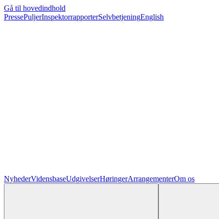
Gå til hovedindhold
Presse
Puljer
Inspektorrapporter
Selvbetjening
English
Nyheder
Vidensbase
Udgivelser
Høringer
Arrangementer
Om os