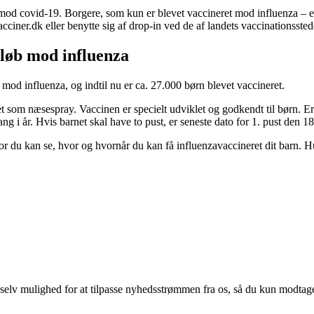
nd mod covid-19. Borgere, som kun er blevet vaccineret mod influenza – 
cciner.dk eller benytte sig af drop-in ved de af landets vaccinationssted
rløb mod influenza
 mod influenza, og indtil nu er ca. 27.000 børn blevet vaccineret.
et som næsespray. Vaccinen er specielt udviklet og godkendt til børn. Er 
ang i år. Hvis barnet skal have to pust, er seneste dato for 1. pust den 1
u kan se, hvor og hvornår du kan få influenzavaccineret dit barn. Husk
 selv mulighed for at tilpasse nyhedsstrømmen fra os, så du kun modtage