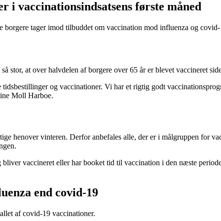
er i vaccinationsindsatsens første måned
ge borgere tager imod tilbuddet om vaccination mod influenza og covid-19
så stor, at over halvdelen af borgere over 65 år er blevet vaccineret sid
de tidsbestillinger og vaccinationer. Vi har et rigtig godt vaccinations
stine Moll Harboe.
tige henover vinteren. Derfor anbefales alle, der er i målgruppen for va
ingen.
 bliver vaccineret eller har booket tid til vaccination i den næste period
fluenza end covid-19
allet af covid-19 vaccinationer.