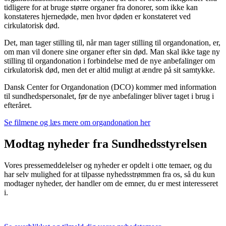
tidligere for at bruge større organer fra donorer, som ikke kan
konstateres hjernedøde, men hvor døden er konstateret ved
cirkulatorisk død.
Det, man tager stilling til, når man tager stilling til organdonation, er,
om man vil donere sine organer efter sin død. Man skal ikke tage ny
stilling til organdonation i forbindelse med de nye anbefalinger om
cirkulatorisk død, men det er altid muligt at ændre på sit samtykke.
Dansk Center for Organdonation (DCO) kommer med information
til sundhedspersonalet, før de nye anbefalinger bliver taget i brug i
efteråret.
Se filmene og læs mere om organdonation her
Modtag nyheder fra Sundhedsstyrelsen
Vores pressemeddelelser og nyheder er opdelt i otte temaer, og du
har selv mulighed for at tilpasse nyhedsstrømmen fra os, så du kun
modtager nyheder, der handler om de emner, du er mest interesseret
i.