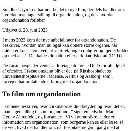
Sundhedsstyrelsen har udarbejdet to nye film, der dels handler om,
hvordan man tager stilling til organdonation, og dels hvordan
organdonation forløber.
Udgivet d. 28. juni 2023
I marts 2023 kom der nye anbefalinger for organdonation. De
beskriver, hvordan man nu også kan donere større organer, når
døden er konstateret ved, at vejrtrækningen ophører og hjertet holder
op med at slå. Det kaldes donation efter cirkulatorisk død (DCD).
De første hospitaler ventes at foretage de første DCD forløb i løbet
af efteråret. I første omgang bliver det på Rigshospitalet og
universitetshospitalerne i Odense, Aarhus og Aalborg, som i
forvejen har omfattende erfaring med organdonation.
To film om organdonation
”Filmene beskriver, hvad cirkulatorisk død betyder, og hvad det er,
man tager stilling til som organdonor,” siger enhedschef Maria
Herlev Ahrenfeldt, og fortsætter: ”Vi vil gerne sikre, at der er
information om organdonation, som borgerne kan se eller læse, så
de ved, hvad det handler om, når hospitalerne går i gang med at