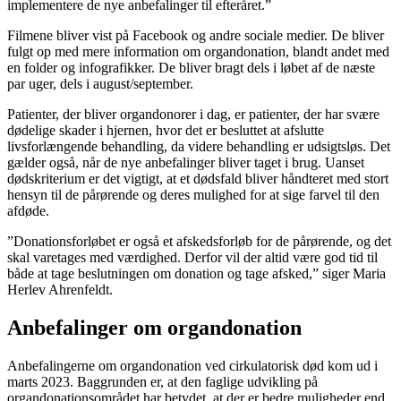
implementere de nye anbefalinger til efteråret.”
Filmene bliver vist på Facebook og andre sociale medier. De bliver
fulgt op med mere information om organdonation, blandt andet med
en folder og infografikker. De bliver bragt dels i løbet af de næste
par uger, dels i august/september.
Patienter, der bliver organdonorer i dag, er patienter, der har svære
dødelige skader i hjernen, hvor det er besluttet at afslutte
livsforlængende behandling, da videre behandling er udsigtsløs. Det
gælder også, når de nye anbefalinger bliver taget i brug. Uanset
dødskriterium er det vigtigt, at et dødsfald bliver håndteret med stort
hensyn til de pårørende og deres mulighed for at sige farvel til den
afdøde.
”Donationsforløbet er også et afskedsforløb for de pårørende, og det
skal varetages med værdighed. Derfor vil der altid være god tid til
både at tage beslutningen om donation og tage afsked,” siger Maria
Herlev Ahrenfeldt.
Anbefalinger om organdonation
Anbefalingerne om organdonation ved cirkulatorisk død kom ud i
marts 2023. Baggrunden er, at den faglige udvikling på
organdonationsområdet har betydet, at der er bedre muligheder end