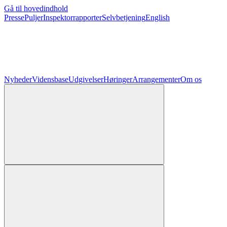
Gå til hovedindhold
Presse
Puljer
Inspektorrapporter
Selvbetjening
English
Nyheder
Vidensbase
Udgivelser
Høringer
Arrangementer
Om os