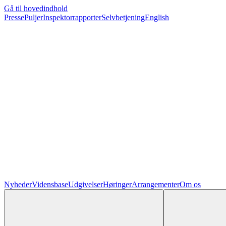
Gå til hovedindhold
Presse
Puljer
Inspektorrapporter
Selvbetjening
English
Nyheder
Vidensbase
Udgivelser
Høringer
Arrangementer
Om os