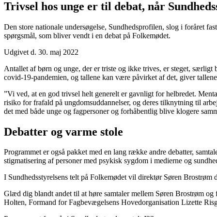
Trivsel hos unge er til debat, når Sundhed
Den store nationale undersøgelse, Sundhedsprofilen, slog i foråret fa
spørgsmål, som bliver vendt i en debat på Folkemødet.
Udgivet d. 30. maj 2022
Antallet af børn og unge, der er triste og ikke trives, er steget, særli
covid-19-pandemien, og tallene kan være påvirket af det, giver tallen
”Vi ved, at en god trivsel helt generelt er gavnligt for helbredet. Me
risiko for frafald på ungdomsuddannelser, og deres tilknytning til ar
det med både unge og fagpersoner og forhåbentlig blive klogere samm
Debatter og varme stole
Programmet er også pakket med en lang række andre debatter, samtale
stigmatisering af personer med psykisk sygdom i medierne og sundhedsp
I Sundhedsstyrelsens telt på Folkemødet vil direktør Søren Brostrøm 
Glæd dig blandt andet til at høre samtaler mellem Søren Brostrøm og
f
Holten,
Formand for Fagbevægelsens Hovedorganisation Lizette Risg