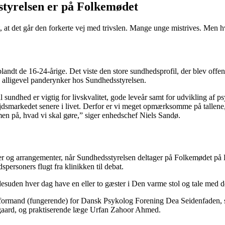
sstyrelsen er på Folkemødet
st, at det går den forkerte vej med trivslen. Mange unge mistrives. Men
gt blandt de 16-24-årige. Det viste den store sundhedsprofil, der blev off
e alligevel panderynker hos Sundhedsstyrelsen.
ntal sundhed er vigtig for livskvalitet, gode leveår samt for udvikling 
bejdsmarkedet senere i livet. Derfor er vi meget opmærksomme på tallene,
en på, hvad vi skal gøre,” siger enhedschef Niels Sandø.
r og arrangementer, når Sundhedsstyrelsen deltager på Folkemødet på B
ersoners flugt fra klinikken til debat.
desuden hver dag have en eller to gæster i Den varme stol og tale med 
ormand (fungerende) for Dansk Psykolog Forening Dea Seidenfaden, sog
aard, og praktiserende læge Urfan Zahoor Ahmed.