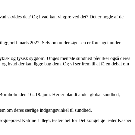
 hvad skyldes det? Og hvad kan vi gøre ved det? Det er nogle af de
entliggjort i marts 2022. Selv om undersøgelsen er foretaget under
af psykisk og fysisk sygdom. Unges mentale sundhed påvirker også deres
 og hvad der kan ligge bag dem. Og vi ser frem til at få en debat om
ornholm den 16.-18. juni. Her er blandt andet global sundhed,
dem om deres særlige indgangsvinkel til sundhed.
nepræst Katrine Lilleør, teaterchef for Det kongelige teater Kasper