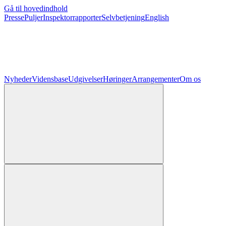
Gå til hovedindhold
Presse
Puljer
Inspektorrapporter
Selvbetjening
English
Nyheder
Vidensbase
Udgivelser
Høringer
Arrangementer
Om os