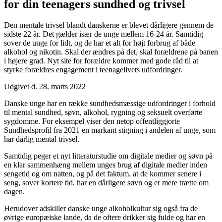
for din teenagers sundhed og trivsel
Den mentale trivsel blandt danskerne er blevet dårligere gennem de
sidste 22 år. Det gælder især de unge mellem 16-24 år. Samtidig
sover de unge for lidt, og de har et alt for højt forbrug af både
alkohol og nikotin. Skal der ændres på det, skal forældrene på banen
i højere grad. Nyt site for forældre kommer med gode råd til at
styrke forældres engagement i teenagelivets udfordringer.
Udgivet d. 28. marts 2022
Danske unge har en række sundhedsmæssige udfordringer i forhold
til mental sundhed, søvn, alkohol, rygning og seksuelt overførte
sygdomme. For eksempel viser den netop offentliggjorte
Sundhedsprofil fra 2021 en markant stigning i andelen af unge, som
har dårlig mental trivsel.
Samtidig peger et nyt litteraturstudie om digitale medier og søvn på
en klar sammenhæng mellem unges brug af digitale medier inden
sengetid og om natten, og på det faktum, at de kommer senere i
seng, sover kortere tid, har en dårligere søvn og er mere trætte om
dagen.
Herudover adskiller danske unge alkoholkultur sig også fra de
øvrige europæiske lande, da de oftere drikker sig fulde og har en