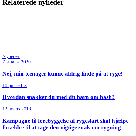
Relaterede nyheder
Nyheder
7. august 2020
Nej, min teenager kunne aldrig finde på at ryge!
10. juli 2018
Hvordan snakker du med dit barn om hash?
12. marts 2018
Kampagne til forebyggelse af rygestart skal hjælpe
forældre til at tage den vigtige snak om rygning