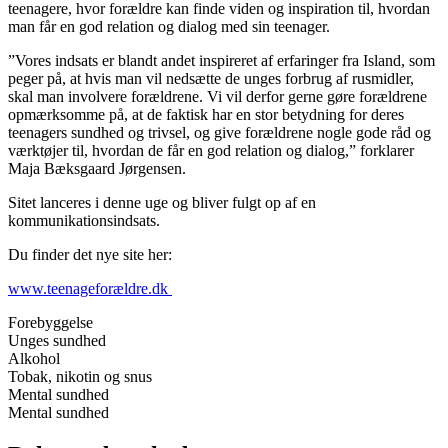
teenagere, hvor forældre kan finde viden og inspiration til, hvordan
man får en god relation og dialog med sin teenager.
”Vores indsats er blandt andet inspireret af erfaringer fra Island, som
peger på, at hvis man vil nedsætte de unges forbrug af rusmidler,
skal man involvere forældrene. Vi vil derfor gerne gøre forældrene
opmærksomme på, at de faktisk har en stor betydning for deres
teenagers sundhed og trivsel, og give forældrene nogle gode råd og
værktøjer til, hvordan de får en god relation og dialog,” forklarer
Maja Bæksgaard Jørgensen.
Sitet lanceres i denne uge og bliver fulgt op af en
kommunikationsindsats.
Du finder det nye site her:
www.teenageforældre.dk
Forebyggelse
Unges sundhed
Alkohol
Tobak, nikotin og snus
Mental sundhed
Mental sundhed