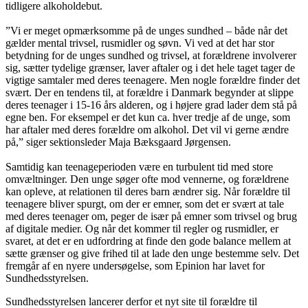
tidligere alkoholdebut.
”Vi er meget opmærksomme på de unges sundhed – både når det
gælder mental trivsel, rusmidler og søvn. Vi ved at det har stor
betydning for de unges sundhed og trivsel, at forældrene involverer
sig, sætter tydelige grænser, laver aftaler og i det hele taget tager de
vigtige samtaler med deres teenagere. Men nogle forældre finder det
svært. Der en tendens til, at forældre i Danmark begynder at slippe
deres teenager i 15-16 års alderen, og i højere grad lader dem stå på
egne ben. For eksempel er det kun ca. hver tredje af de unge, som
har aftaler med deres forældre om alkohol. Det vil vi gerne ændre
på,” siger sektionsleder Maja Bæksgaard Jørgensen.
Samtidig kan teenageperioden være en turbulent tid med store
omvæltninger. Den unge søger ofte mod vennerne, og forældrene
kan opleve, at relationen til deres barn ændrer sig. Når forældre til
teenagere bliver spurgt, om der er emner, som det er svært at tale
med deres teenager om, peger de især på emner som trivsel og brug
af digitale medier. Og når det kommer til regler og rusmidler, er
svaret, at det er en udfordring at finde den gode balance mellem at
sætte grænser og give frihed til at lade den unge bestemme selv. Det
fremgår af en nyere undersøgelse, som Epinion har lavet for
Sundhedsstyrelsen.
Sundhedsstyrelsen lancerer derfor et nyt site til forældre til