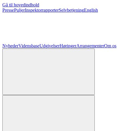
Gå til hovedindhold
Presse
Puljer
Inspektorrapporter
Selvbetjening
English
Nyheder
Vidensbase
Udgivelser
Høringer
Arrangementer
Om os