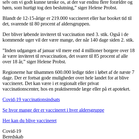
selv om vi godt kunne tænke os, at der var endnu flere forældre og
børn, som hurtigt tog den beslutning,” siger Helene Probst.
Blandt de 12-15-årige er 219.000 vaccineret eller har booket tid til
det, svarende til 80 procent af aldersgruppen.
Der bliver løbende inviteret til vaccination med 3. stik. Også i de
kommende uger vil der være mange, der når 140 dage siden 2. stik.
”Inden udgangen af januar vil mere end 4 millioner borgere over 18
år være inviteret til revaccination, det svarer til 85 procent af alle
over 18 år,” siger Helene Probst.
Regionerne har tilsammen 600.000 ledige tider i løbet af de næste 7
dage. Der er fortsat gode muligheder over hele landet for at blive
vaccineret. Det kan være i et regionalt eller privat
vaccinationscenter, hos en praktiserende læge eller på et apoteket.
Covid-19 vaccinationsindsats
Se hvor mange der er vaccineret i hver aldersgruppe
Her kan du blive vaccineret
Covid-19
Beredskab