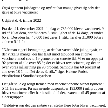
Også gennem juledagene og nytåret har mange givet sig selv den
gave at blive vaccineret.
Udgivet d. 4. januar 2022
Fra den 21. december 2021 til i dag er 785.000 blevet vaccineret. 9
ud af 10 af dem, der fik deres 3. stik i løbet af de 14 dage, er under
65 år. Desuden har 45.000 fået deres 1. stik, heraf er 31.000 børn i
alderen 5-11 år.
”Når man tager i betragtning, at det har været både jul og nytår, er
der virkelig mange, der har taget imod tilbuddet om at blive
vaccineret mod covid-19 gennem den seneste tid. Vi er nu oppe på
92 procent af alle over 85 år, der er blevet revaccineret, og det er
over vores målsætning på 90 procent. Samtidig har 60 procent af
alle over 18 år nu fået deres 3. stik,” siger Helene Probst,
vicedirektør i Sundhedsstyrelsen.
Det går stille og roligt fremad med vaccinationerne blandt børnene i
5-11 års alderen. På nuværende tidspunkt er 193.000 i målgruppen
blevet vaccineret eller har bestilt tid til det, svarende til 45 procent af
aldersgruppen.
”Heldigvis går det den rigtige vej, stadig flere børn bliver vaccineret,