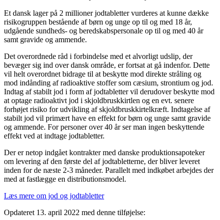
Et dansk lager på 2 millioner jodtabletter vurderes at kunne dække
risikogruppen bestående af børn og unge op til og med 18 år,
udgående sundheds- og beredskabspersonale op til og med 40 år
samt gravide og ammende.
Det overordnede råd i forbindelse med et alvorligt udslip, der
bevæger sig ind over dansk område, er fortsat at gå indenfor. Dette
vil helt overordnet bidrage til at beskytte mod direkte stråling og
mod indånding af radioaktive stoffer som cæsium, strontium og jod.
Indtag af stabilt jod i form af jodtabletter vil derudover beskytte mod
at optage radioaktivt jod i skjoldbruskkirtlen og en evt. senere
forhøjet risiko for udvikling af skjoldbruskkirtelkræft. Indtagelse af
stabilt jod vil primært have en effekt for børn og unge samt gravide
og ammende. For personer over 40 år ser man ingen beskyttende
effekt ved at indtage jodtabletter.
Der er netop indgået kontrakter med danske produktionsapoteker
om levering af den første del af jodtabletterne, der bliver leveret
inden for de næste 2-3 måneder. Parallelt med indkøbet arbejdes der
med at fastlægge en distributionsmodel.
Læs mere om jod og jodtabletter
Opdateret 13. april 2022 med denne tilføjelse: