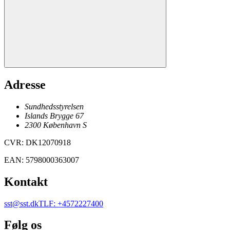
Adresse
Sundhedsstyrelsen
Islands Brygge 67
2300
København
S
CVR
:
DK12070918
EAN
:
5798000363007
Kontakt
sst@sst.dk
TLF
:
+4572227400
Følg os