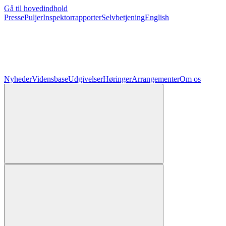
Gå til hovedindhold
Presse
Puljer
Inspektorrapporter
Selvbetjening
English
Nyheder
Vidensbase
Udgivelser
Høringer
Arrangementer
Om os