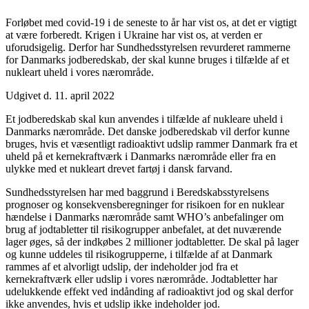
Forløbet med covid-19 i de seneste to år har vist os, at det er vigtigt
at være forberedt. Krigen i Ukraine har vist os, at verden er
uforudsigelig. Derfor har Sundhedsstyrelsen revurderet rammerne
for Danmarks jodberedskab, der skal kunne bruges i tilfælde af et
nukleart uheld i vores nærområde.
Udgivet d. 11. april 2022
Et jodberedskab skal kun anvendes i tilfælde af nukleare uheld i
Danmarks nærområde. Det danske jodberedskab vil derfor kunne
bruges, hvis et væsentligt radioaktivt udslip rammer Danmark fra et
uheld på et kernekraftværk i Danmarks nærområde eller fra en
ulykke med et nukleart drevet fartøj i dansk farvand.
Sundhedsstyrelsen har med baggrund i Beredskabsstyrelsens
prognoser og konsekvensberegninger for risikoen for en nuklear
hændelse i Danmarks nærområde samt WHO’s anbefalinger om
brug af jodtabletter til risikogrupper anbefalet, at det nuværende
lager øges, så der indkøbes 2 millioner jodtabletter. De skal på lager
og kunne uddeles til risikogrupperne, i tilfælde af at Danmark
rammes af et alvorligt udslip, der indeholder jod fra et
kernekraftværk eller udslip i vores nærområde. Jodtabletter har
udelukkende effekt ved indånding af radioaktivt jod og skal derfor
ikke anvendes, hvis et udslip ikke indeholder jod.