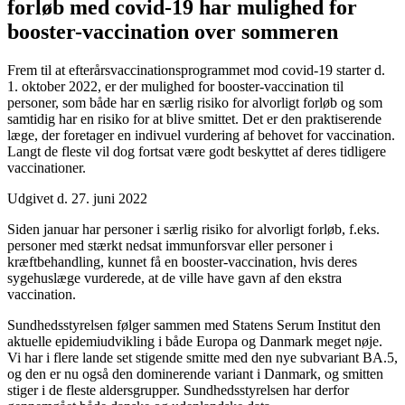
forløb med covid-19 har mulighed for
booster-vaccination over sommeren
Frem til at efterårsvaccinationsprogrammet mod covid-19 starter d.
1. oktober 2022, er der mulighed for booster-vaccination til
personer, som både har en særlig risiko for alvorligt forløb og som
samtidig har en risiko for at blive smittet. Det er den praktiserende
læge, der foretager en indivuel vurdering af behovet for vaccination.
Langt de fleste vil dog fortsat være godt beskyttet af deres tidligere
vaccinationer.
Udgivet d. 27. juni 2022
Siden januar har personer i særlig risiko for alvorligt forløb, f.eks.
personer med stærkt nedsat immunforsvar eller personer i
kræftbehandling, kunnet få en booster-vaccination, hvis deres
sygehuslæge vurderede, at de ville have gavn af den ekstra
vaccination.
Sundhedsstyrelsen følger sammen med Statens Serum Institut den
aktuelle epidemiudvikling i både Europa og Danmark meget nøje.
Vi har i flere lande set stigende smitte med den nye subvariant BA.5,
og den er nu også den dominerende variant i Danmark, og smitten
stiger i de fleste aldersgrupper. Sundhedsstyrelsen har derfor