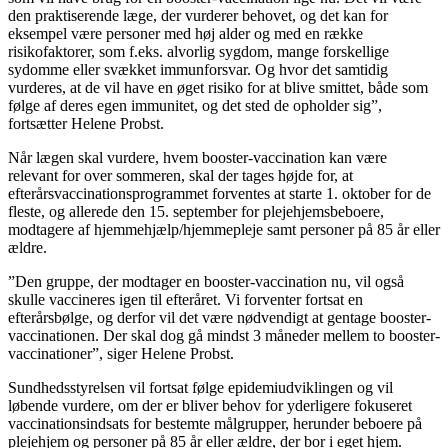
den praktiserende læge, der vurderer behovet, og det kan for
eksempel være personer med høj alder og med en række
risikofaktorer, som f.eks. alvorlig sygdom, mange forskellige
sydomme eller svækket immunforsvar. Og hvor det samtidig
vurderes, at de vil have en øget risiko for at blive smittet, både som
følge af deres egen immunitet, og det sted de opholder sig”,
fortsætter Helene Probst.
Når lægen skal vurdere, hvem booster-vaccination kan være
relevant for over sommeren, skal der tages højde for, at
efterårsvaccinationsprogrammet forventes at starte 1. oktober for de
fleste, og allerede den 15. september for plejehjemsbeboere,
modtagere af hjemmehjælp/hjemmepleje samt personer på 85 år eller
ældre.
”Den gruppe, der modtager en booster-vaccination nu, vil også
skulle vaccineres igen til efteråret. Vi forventer fortsat en
efterårsbølge, og derfor vil det være nødvendigt at gentage booster-
vaccinationen. Der skal dog gå mindst 3 måneder mellem to booster-
vaccinationer”, siger Helene Probst.
Sundhedsstyrelsen vil fortsat følge epidemiudviklingen og vil
løbende vurdere, om der er bliver behov for yderligere fokuseret
vaccinationsindsats for bestemte målgrupper, herunder beboere på
plejehjem og personer på 85 år eller ældre, der bor i eget hjem.