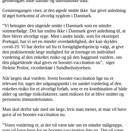
gennemgået både danske og udenlandske data.
Gennemgangen viser, at den øgede smitte ikke har givet anledning
til øget forekomst af alvorlig sygdom i Danmark.
”Vi betragter den stigende smitte i Danmark som en mindre
sommerbølge. Det har endnu ikke i Danmark givet anledning til, at
flere bliver alvorligt syge. Men i andre lande, som for eksempel
Portugal, har vi set en mindre overdødelighed, der kan skyldes
covid-19. Vi har derfor ud fra et forsigtighedsprincip valgt, at give
den praktiserende læge mulighed for at foretage en individuel
vurdering af den enkeltes risiko og på den baggrund vurdere, om
den pågældende skal gives en booster-vaccination nu”, siger
Helene Probst, vicedirektør i Sundhedsstyrelsen.
Når lægen skal vurdere, hvem booster-vaccination lige nu er
relevant for, tages der udgangspunkt i en samlet vurdering af den
enkeltes risiko for et alvorligt forløb, som er en kombination af både
alder og særlige risikofaktorer, samt risikoen for at blive smittet og
personens immunitetsstatus.
Man skal derfor tale med sin læge, hvis man mener, at man vil have
gavn af en booster-vaccination nu.
”Vores vurdering er, at der vil være tale om en mindre målgruppe,
som vil have brug for en booster-vaccination lige nu. Det vil være