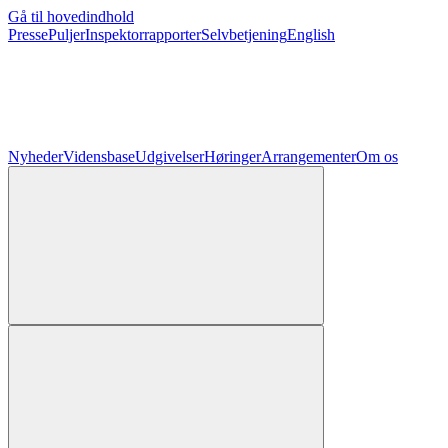
Gå til hovedindhold
Presse
Puljer
Inspektorrapporter
Selvbetjening
English
Nyheder
Vidensbase
Udgivelser
Høringer
Arrangementer
Om os