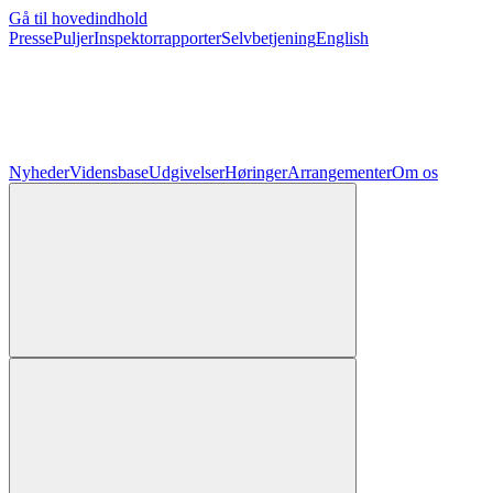
Gå til hovedindhold
Presse
Puljer
Inspektorrapporter
Selvbetjening
English
Nyheder
Vidensbase
Udgivelser
Høringer
Arrangementer
Om os