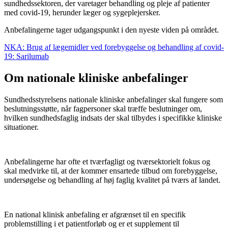
sundhedssektoren, der varetager behandling og pleje af patienter
med covid-19, herunder læger og sygeplejersker.
Anbefalingerne tager udgangspunkt i den nyeste viden på området.
NKA: Brug af lægemidler ved forebyggelse og behandling af covid-
19: Sarilumab
Om nationale kliniske anbefalinger
Sundhedsstyrelsens nationale kliniske anbefalinger skal fungere som
beslutningsstøtte, når fagpersoner skal træffe beslutninger om,
hvilken sundhedsfaglig indsats der skal tilbydes i specifikke kliniske
situationer.
Anbefalingerne har ofte et tværfagligt og tværsektorielt fokus og
skal medvirke til, at der kommer ensartede tilbud om forebyggelse,
undersøgelse og behandling af høj faglig kvalitet på tværs af landet.
En national klinisk anbefaling er afgrænset til en specifik
problemstilling i et patientforløb og er et supplement til