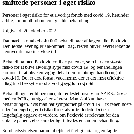
smittede personer i øget risiko
Personer i øget risiko for et alvorligt forløb med covid-19, herunder
ældre, får nu tilbud om en ny tabletbehandling.
Udgivet d. 20. oktober 2022
Danmark har indkøbt 40.000 behandlinger af lægemidlet Paxlovid.
Den første levering er ankommet i dag, resten bliver leveret løbende
henover det næste stykke tid.
Behandling med Paxlovid er til de patienter, som har den største
risiko for at blive alvorligt syge med covid-19, og behandlingen
kommer til at blive en vigtig del af den fremtidige håndtering af
covid-19. Det er dog fortsat vaccinerne, der er det mest effektive
tiltag til at beskytte mod alvorlig sygdom og død.
Behandlingen er til personer, der er testet positiv for SARS-CoV-2
med en PCR-, hurtig- eller selvtest. Man skal kun have
behandlingen, hvis man har symptomer på covid-19 – fx feber, hoste
eller åndenød og er i risiko for et alvorligt forløb. Det er en
lægefaglig opgave at vurdere, om Paxlovid er relevant for den
enkelte patient, eller om der bør tilbydes en anden behandling.
Sundhedsstyrelsen har udarbejdet et fagligt notat og en faglig