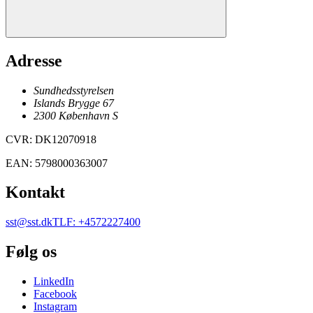
Adresse
Sundhedsstyrelsen
Islands Brygge 67
2300
København
S
CVR
:
DK12070918
EAN
:
5798000363007
Kontakt
sst@sst.dk
TLF
:
+4572227400
Følg os
LinkedIn
Facebook
Instagram