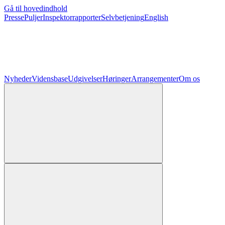
Gå til hovedindhold
Presse
Puljer
Inspektorrapporter
Selvbetjening
English
Nyheder
Vidensbase
Udgivelser
Høringer
Arrangementer
Om os