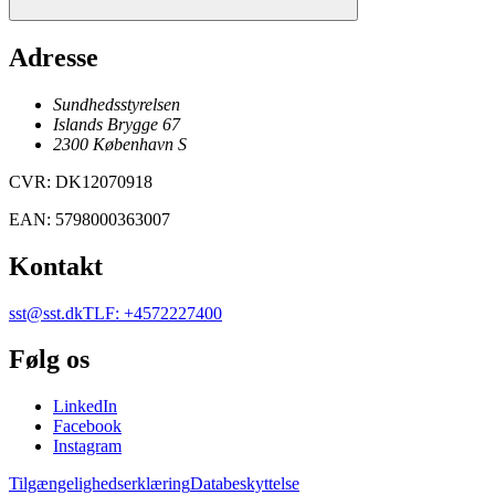
Adresse
Sundhedsstyrelsen
Islands Brygge 67
2300
København
S
CVR
:
DK12070918
EAN
:
5798000363007
Kontakt
sst@sst.dk
TLF
:
+4572227400
Følg os
LinkedIn
Facebook
Instagram
Tilgængelighedserklæring
Databeskyttelse