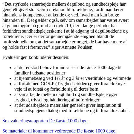
”Det styrkede samarbejde mellem dagtilbud og sundhedspleje har
generelt givet stor værdi i relation til forældrene, fordi man lærer
hinandens kompetencer at kende og ved, hvad man kan bruge
hinanden til. Det gælder også, selv om samarbejdet har været svært
at gennemgøre på grund af covid-19, der i lange perioder har
forhindret sundhedsplejerskerne i at få adgang til dagtilbuddene og
forældrene. Der er derfor gennemgående enighed blandt de
professionelle om, at det samarbejde er noget, de bør have mere af
og holde fast i fremover,” siger Annette Poulsen.
Evalueringen konkluderer desuden:
at der er stort behov for indsatser i de første 1000 dage til
familier i udsatte positioner
at hjemmebesøg ved 1½ år og 3 år er værdifulde og veltimede
at forløb med COS-P (Tryghedscirklen) giver forældre nye
veje til at forstå og forholde sig til deres børn
at samarbejde mellem dagtilbud og sundhedspleje øger
tryghed, trivsel og håndtering af udfordringer
at det udarbejdede materialer generelt giver inspiration til
sundhedsplejens dialog med forældrene og til forældreskabet.
Se evalueringsrapporten De første 1000 dage
Se materialer til kommuner vedrørende De første 1000 dage