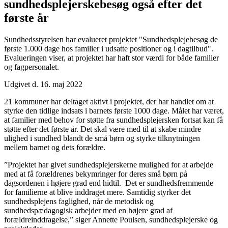
sundhedsplejerskebesøg også efter det
første år
Sundhedsstyrelsen har evalueret projektet "Sundhedsplejebesøg de
første 1.000 dage hos familier i udsatte positioner og i dagtilbud".
Evalueringen viser, at projektet har haft stor værdi for både familier
og fagpersonalet.
Udgivet d. 16. maj 2022
21 kommuner har deltaget aktivt i projektet, der har handlet om at
styrke den tidlige indsats i barnets første 1000 dage. Målet har været,
at familier med behov for støtte fra sundhedsplejersken fortsat kan få
støtte efter det første år. Det skal være med til at skabe mindre
ulighed i sundhed blandt de små børn og styrke tilknytningen
mellem barnet og dets forældre.
”Projektet har givet sundhedsplejerskerne mulighed for at arbejde
med at få forældrenes bekymringer for deres små børn på
dagsordenen i højere grad end hidtil. Det er sundhedsfremmende
for familierne at blive inddraget mere. Samtidig styrker det
sundhedsplejens faglighed, når de metodisk og
sundhedspædagogisk arbejder med en højere grad af
forældreinddragelse,” siger Annette Poulsen, sundhedsplejerske og