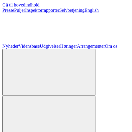
Gå til hovedindhold
Presse
Puljer
Inspektorrapporter
Selvbetjening
English
Nyheder
Vidensbase
Udgivelser
Høringer
Arrangementer
Om os