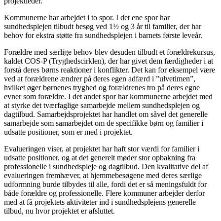
projektleder.
Kommunerne har arbejdet i to spor. I det ene spor har
sundhedsplejen tilbudt besøg ved 1½ og 3 år til familier, der har
behov for ekstra støtte fra sundhedsplejen i barnets første leveår.
Forældre med særlige behov blev desuden tilbudt et forældrekursus,
kaldet COS-P (Tryghedscirklen), der har givet dem færdigheder i at
forstå deres børns reaktioner i konflikter. Det kan for eksempel være
ved at forældrene ændrer på deres egen adfærd i ”ulvetimen”,
hvilket øger børnenes tryghed og forældrenes tro på deres egne
evner som forældre. I det andet spor har kommunerne arbejdet med
at styrke det tværfaglige samarbejde mellem sundhedsplejen og
dagtilbud. Samarbejdsprojektet har handlet om såvel det generelle
samarbejde som samarbejdet om de specifikke børn og familier i
udsatte positioner, som er med i projektet.
Evalueringen viser, at projektet har haft stor værdi for familier i
udsatte positioner, og at det generelt møder stor opbakning fra
professionelle i sundhedspleje og dagtilbud. Den kvalitative del af
evalueringen fremhæver, at hjemmebesøgene med deres særlige
udformning burde tilbydes til alle, fordi det er så meningsfuldt for
både forældre og professionelle. Flere kommuner arbejder derfor
med at få projektets aktiviteter ind i sundhedsplejens generelle
tilbud, nu hvor projektet er afsluttet.