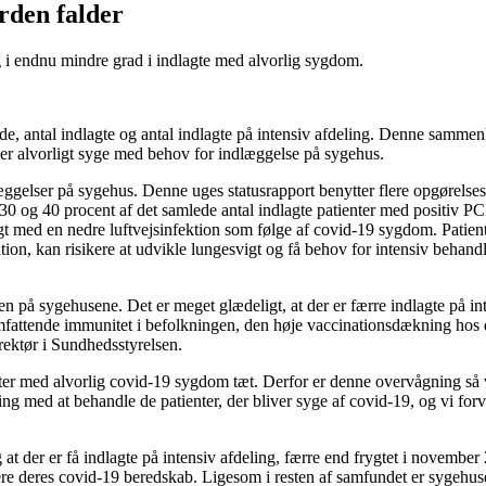
rden falder
og i endnu mindre grad i indlagte med alvorlig sygdom.
e, antal indlagte og antal indlagte på intensiv afdeling. Denne samme
iver alvorligt syge med behov for indlæggelse på sygehus.
æggelser på sygehus. Denne uges statusrapport benytter flere opgørelse
0 og 40 procent af det samlede antal indlagte patienter med positiv PC
agt med en nedre luftvejsinfektion som følge af covid-19 sygdom. Patiente
on, kan risikere at udvikle lungesvigt og få behov for intensiv behand
en på sygehusene. Det er meget glædeligt, at der er færre indlagte på int
attende immunitet i befolkningen, den høje vaccinationsdækning hos dem
rektør i Sundhedsstyrelsen.
nter med alvorlig covid-19 sygdom tæt. Derfor er denne overvågning så v
ng med at behandle de patienter, der bliver syge af covid-19, og vi forv
t og at der er få indlagte på intensiv afdeling, færre end frygtet i nove
ucere deres covid-19 beredskab. Ligesom i resten af samfundet er sygeh