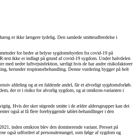
nhæng er ikke længere tydelig. Den samlede smitteudbredelse i
smetoder for bedre at belyse sygdomsbyrden fra covid-19 på
R-test ikke er indlagt på grund af covid-19 sygdom. Under halvdelen
r med nedre luftvejsinfektion, særligt hvis de har andre risikofaktorer
ling, herunder respiratorbehandling. Denne vurdering bygger på helt
ensiv afdeling og at en faldende andel, får et alvorligt sygdomsforløb.
, der er i risiko for alvorlig sygdom, og at omikron-varianten i
igtig. Hvis der sker stigende smitte i de ældre aldersgrupper kan det
enter også at få flere forebyggende tablet-behandlinger i den
mber 2021, inden omikron blev den dominerende variant. Presset på
usene også udfordret af personalemangel, som følge af sygdom og