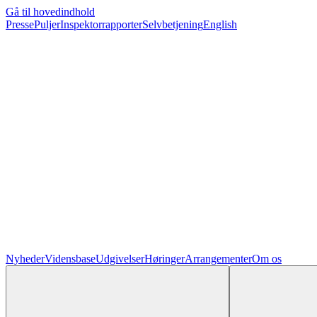
Gå til hovedindhold
Presse
Puljer
Inspektorrapporter
Selvbetjening
English
Nyheder
Vidensbase
Udgivelser
Høringer
Arrangementer
Om os