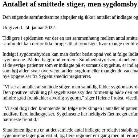
Antallet af smittede stiger, men sygdomsby
Den stigende samfundssmitte afspejler sig ikke i antallet af indlagte 
Udgivet d. 24. januar 2022
Tidligere i epidemien var der en tæt sammenhæng mellem antal smitted
samfundet kan derfor ikke bruges til at forudsige, hvor mange der bl
Indsigt i sygdomsbyrden kan man derfor bedst opnå ved at følge indl
sygehusene. På den baggrund vurderer Sundhedsstyrelsen, at mellem 3
af de øvrige patienter som er indlagte på et somatisk sygehus, er indl
som høj alder, svær overvægt, anden sygdom eller manglende vaccinati
nye opgørelser fra Sygehusmedicinregistreret.
”Vi ser at antallet af smittede stiger, men samtidig falder sygdomsbyrd
Den positive udvikling på sygehusene skyldes formentlig både den omf
mindre grad fremkalder alvorlig sygdom,” siger Helene Probst, vicedi
”Vi skal dog i den kommende tid følge udviklingen i antallet af patie
medføre flere indlæggelser. Sygehusene har heldigvis fået meget erfari
nærmeste fremtid.”
Situationen lige nu er, at det samlede antal indlagte er relativt stabil
sygehusene tager gradvist af, og flere regioner er i gang med at red