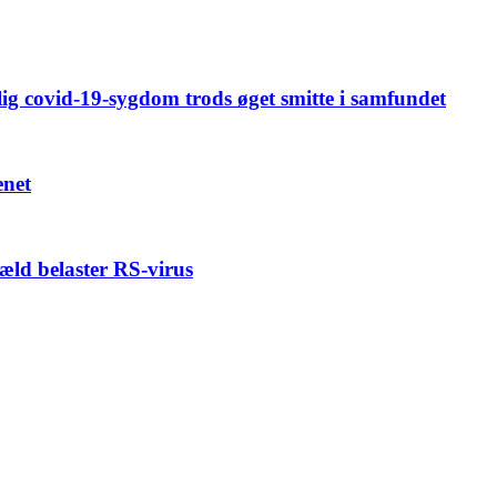
rlig covid-19-sygdom trods øget smitte i samfundet
enet
æld belaster RS-virus