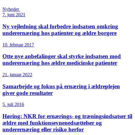
Nyheder
7. juni 2021
Ny vejledning skal forbedre indsatsen omkring
underernæring hos patienter og ældre borgere
10. februar 2017
Otte nye anbefalinger skal styrke indsatsen mod
underernæring hos ældre medicinske patienter
21. januar 2022
Samarbejde og fokus på ernæring i ældreplejen
giver gode resultater
5. juli 2016
Høring: NKR for ernærings- og træningsindsatser til
ældre med funktionsevne­nedsættelser og
underernæring eller risiko herfor