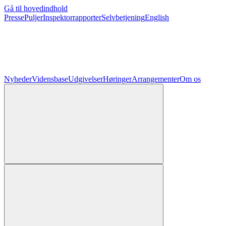
Gå til hovedindhold
Presse
Puljer
Inspektorrapporter
Selvbetjening
English
Nyheder
Vidensbase
Udgivelser
Høringer
Arrangementer
Om os