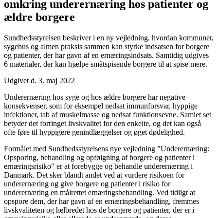
omkring under­ernæring hos patienter og
ældre borgere
Sundhedsstyrelsen beskriver i en ny vejledning, hvordan kommuner,
sygehus og almen praksis sammen kan styrke indsatsen for borgere
og patienter, der har gavn af en ernæringsindsats. Samtidig udgives
6 materialer, der kan hjælpe småtspisende borgere til at spise mere.
Udgivet d. 3. maj 2022
Underernæring hos syge og hos ældre borgere har negative
konsekvenser, som for eksempel nedsat immunforsvar, hyppige
infektioner, tab af muskelmasse og nedsat funktionsevne. Samlet set
betyder det forringet livskvalitet for den enkelte, og det kan også
ofte føre til hyppigere genindlæggelser og øget dødelighed.
Formålet med Sundhedsstyrelsens nye vejledning ”Underernæring:
Opsporing, behandling og opfølgning af borgere og patienter i
ernæringsrisiko" er at forebygge og behandle underernæring i
Danmark. Det sker blandt andet ved at vurdere risikoen for
underernæring og give borgere og patienter i risiko for
underernæring en målrettet ernæringsbehandling. Ved tidligt at
opspore dem, der har gavn af en ernæringsbehandling, fremmes
livskvaliteten og helbredet hos de borgere og patienter, der er i