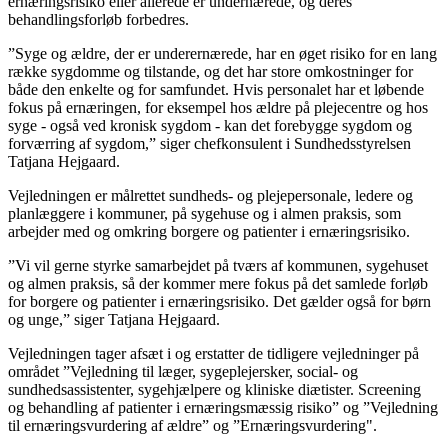
ernæringsrisiko eller allerede er undernærede, og deres
behandlingsforløb forbedres.
”Syge og ældre, der er underernærede, har en øget risiko for en lang
række sygdomme og tilstande, og det har store omkostninger for
både den enkelte og for samfundet. Hvis personalet har et løbende
fokus på ernæringen, for eksempel hos ældre på plejecentre og hos
syge - også ved kronisk sygdom - kan det forebygge sygdom og
forværring af sygdom,” siger chefkonsulent i Sundhedsstyrelsen
Tatjana Hejgaard.
Vejledningen er målrettet sundheds- og plejepersonale, ledere og
planlæggere i kommuner, på sygehuse og i almen praksis, som
arbejder med og omkring borgere og patienter i ernæringsrisiko.
”Vi vil gerne styrke samarbejdet på tværs af kommunen, sygehuset
og almen praksis, så der kommer mere fokus på det samlede forløb
for borgere og patienter i ernæringsrisiko. Det gælder også for børn
og unge,” siger Tatjana Hejgaard.
Vejledningen tager afsæt i og erstatter de tidligere vejledninger på
området ”Vejledning til læger, sygeplejersker, social- og
sundhedsassistenter, sygehjælpere og kliniske diætister. Screening
og behandling af patienter i ernæringsmæssig risiko” og ”Vejledning
til ernæringsvurdering af ældre” og ”Ernæringsvurdering".