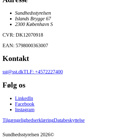
Sundhedsstyrelsen
Islands Brygge 67
2300
København
S
CVR
:
DK12070918
EAN
:
5798000363007
Kontakt
sst@sst.dk
TLF
:
+4572227400
Følg os
LinkedIn
Facebook
Instagram
Tilgængelighedserklæring
Databeskyttelse
Sundhedsstyrelsen
2026
©