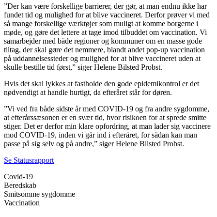
”Der kan være forskellige barrierer, der gør, at man endnu ikke har
fundet tid og mulighed for at blive vaccineret. Derfor prøver vi med
så mange forskellige værktøjer som muligt at komme borgerne i
møde, og gøre det lettere at tage imod tilbuddet om vaccination. Vi
samarbejder med både regioner og kommuner om en masse gode
tiltag, der skal gøre det nemmere, blandt andet pop-up vaccination
på uddannelsessteder og mulighed for at blive vaccineret uden at
skulle bestille tid først,” siger Helene Bilsted Probst.
Hvis det skal lykkes at fastholde den gode epidemikontrol er det
nødvendigt at handle hurtigt, da efteråret står for døren.
”Vi ved fra både sidste år med COVID-19 og fra andre sygdomme,
at efterårssæsonen er en svær tid, hvor risikoen for at sprede smitte
stiger. Det er derfor min klare opfordring, at man lader sig vaccinere
mod COVID-19, inden vi går ind i efteråret, for sådan kan man
passe på sig selv og på andre,” siger Helene Bilsted Probst.
Se Statusrapport
Covid-19
Beredskab
Smitsomme sygdomme
Vaccination