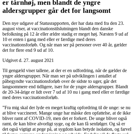
er tårnhøj, men blandt de yngre
aldersgrupper går det for langsomt
Den nye udgave af Statusrapporten, der har data med fra den 23.
august viser, at vaccinationstilslutningen blandt den danske
befolkning på 12 år eller ældre stadig er meget høj. Næsten 9 ud af
10 er enten i gang med eller er færdige med deres
vaccinationsforløb. Og når man ser på personer over 40 år, gælder
det for flere end 9 ud af 10.
Udgivet d. 27. august 2021
Til gengæld viser tallene, at der er en udfordring, når de gælder de
yngre aldersgrupper. Når man ser på udviklingen i antallet af
påbegyndte vaccinationsforløb over de sidste to uger, går det
langsommere end tidligere, især for de yngre aldersgrupper. Blandt
de 20-34-årige er lidt over 7 ud af 10 nu i gang med eller er færdige
med deres vaccinationsforløb.
”Fra mig skal der lyde en meget kraftig opfordring til de unge: se nu
at blive vaccineret. Mange unge har måske den opfattelse, at de ikke
bliver ramt af COVID-19, men det er forkert. De unge bliver også
ramt, de kan blive alvorligt syge, og de kan få senfølger. Og så er
det også vigtigt at pege på, at sygdom kan betyde isolation, og farvel