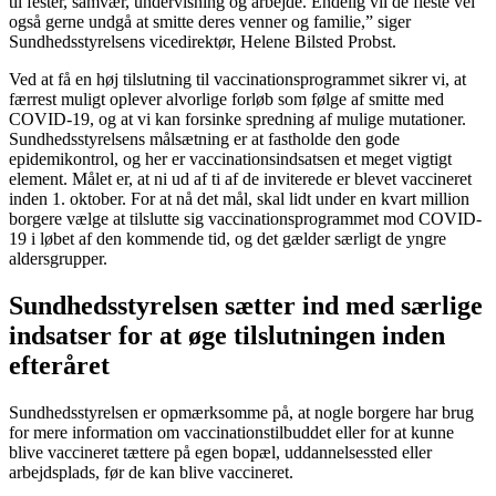
til fester, samvær, undervisning og arbejde. Endelig vil de fleste vel
også gerne undgå at smitte deres venner og familie,” siger
Sundhedsstyrelsens vicedirektør, Helene Bilsted Probst.
Ved at få en høj tilslutning til vaccinationsprogrammet sikrer vi, at
færrest muligt oplever alvorlige forløb som følge af smitte med
COVID-19, og at vi kan forsinke spredning af mulige mutationer.
Sundhedsstyrelsens målsætning er at fastholde den gode
epidemikontrol, og her er vaccinationsindsatsen et meget vigtigt
element. Målet er, at ni ud af ti af de inviterede er blevet vaccineret
inden 1. oktober. For at nå det mål, skal lidt under en kvart million
borgere vælge at tilslutte sig vaccinationsprogrammet mod COVID-
19 i løbet af den kommende tid, og det gælder særligt de yngre
aldersgrupper.
Sundhedsstyrelsen sætter ind med særlige
indsatser for at øge tilslutningen inden
efteråret
Sundhedsstyrelsen er opmærksomme på, at nogle borgere har brug
for mere information om vaccinationstilbuddet eller for at kunne
blive vaccineret tættere på egen bopæl, uddannelsessted eller
arbejdsplads, før de kan blive vaccineret.