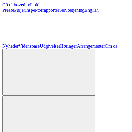
Gå til hovedindhold
Presse
Puljer
Inspektorrapporter
Selvbetjening
English
Nyheder
Vidensbase
Udgivelser
Høringer
Arrangementer
Om os