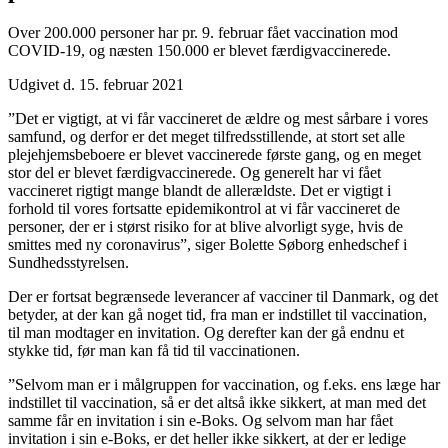
Over 200.000 personer har pr. 9. februar fået vaccination mod
COVID-19, og næsten 150.000 er blevet færdigvaccinerede.
Udgivet d. 15. februar 2021
”Det er vigtigt, at vi får vaccineret de ældre og mest sårbare i vores
samfund, og derfor er det meget tilfredsstillende, at stort set alle
plejehjemsbeboere er blevet vaccinerede første gang, og en meget
stor del er blevet færdigvaccinerede. Og generelt har vi fået
vaccineret rigtigt mange blandt de allerældste. Det er vigtigt i
forhold til vores fortsatte epidemikontrol at vi får vaccineret de
personer, der er i størst risiko for at blive alvorligt syge, hvis de
smittes med ny coronavirus”, siger Bolette Søborg enhedschef i
Sundhedsstyrelsen.
Der er fortsat begrænsede leverancer af vacciner til Danmark, og det
betyder, at der kan gå noget tid, fra man er indstillet til vaccination,
til man modtager en invitation. Og derefter kan der gå endnu et
stykke tid, før man kan få tid til vaccinationen.
”Selvom man er i målgruppen for vaccination, og f.eks. ens læge har
indstillet til vaccination, så er det altså ikke sikkert, at man med det
samme får en invitation i sin e-Boks. Og selvom man har fået
invitation i sin e-Boks, er det heller ikke sikkert, at der er ledige