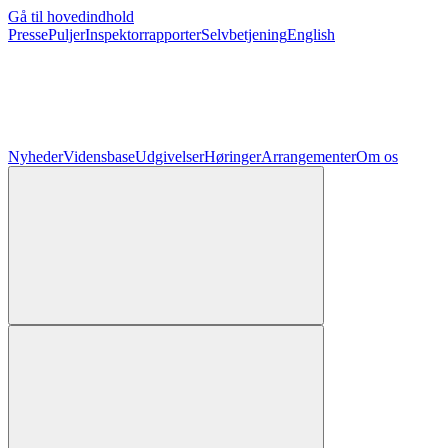
Gå til hovedindhold
Presse
Puljer
Inspektorrapporter
Selvbetjening
English
Nyheder
Vidensbase
Udgivelser
Høringer
Arrangementer
Om os