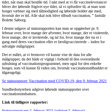
tider, når man skal bestille tid. I takt med at vi får vaccineleverancer
bliver der løbende frigivet nye tider, så vi opfordrer til, at man som
borger væbner sig med tålmodighed og løbende holder øje med,
hvornår der er tid. Alle skal nok blive tilbudt vaccination, ” fastslår
Bolette Søborg.
I denne udgave af statusrapporten kan man se opgørelser pr. 9.
februar over, hvor mange der afventer, hvor mange, der er visiterede,
hvor mange, der er inviterede, og tal for, hvor mange der nu er i
gang med deres vaccination eller er færdigvaccinerede – inden for
udvalgte målgrupper.
Det er målet, at vi fremover vil kunne vise de data for alle
målgrupper, da det både er vigtigt i forhold til den overordnede
udrulning af vaccinationsprogrammet, men også for den enkelte
borger, som vil kunne få viden om, hvornår vaccinationstilbuddet er
tilgængeligt.
Se statusrapport: Vaccination mod COVID-19, den 9. februar 2021
Sundhedsstyrelsen udgiver løbende statusrapporter over
vaccinationsindsatsen.
Link til tidligere rapporter:
Statusrapport per 2. februar 2021 (udgivet 5. februar)