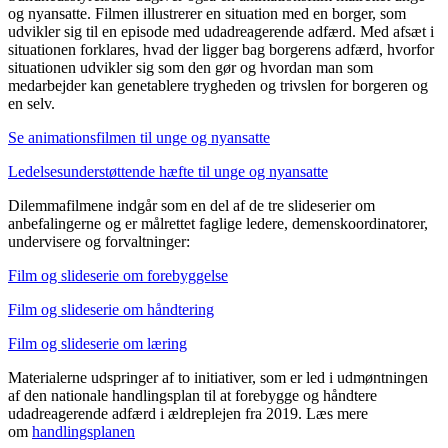
og nyansatte. Filmen illustrerer en situation med en borger, som
udvikler sig til en episode med udadreagerende adfærd. Med afsæt i
situationen forklares, hvad der ligger bag borgerens adfærd, hvorfor
situationen udvikler sig som den gør og hvordan man som
medarbejder kan genetablere trygheden og trivslen for borgeren og
en selv.
Se animationsfilmen til unge og nyansatte
Ledelsesunderstøttende hæfte til unge og nyansatte
Dilemmafilmene indgår som en del af de tre slideserier om
anbefalingerne og er målrettet faglige ledere, demenskoordinatorer,
undervisere og forvaltninger:
Film og slideserie om forebyggelse
Film og slideserie om håndtering
Film og slideserie om læring
Materialerne udspringer af to initiativer, som er led i udmøntningen
af den nationale handlingsplan til at forebygge og håndtere
udadreagerende adfærd i ældreplejen fra 2019. Læs mere
om
handlingsplanen