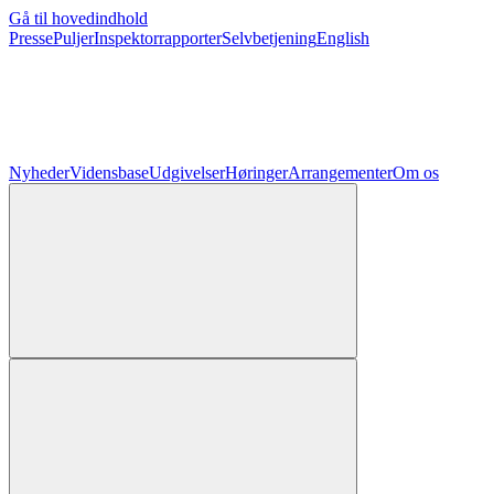
Gå til hovedindhold
Presse
Puljer
Inspektorrapporter
Selvbetjening
English
Nyheder
Vidensbase
Udgivelser
Høringer
Arrangementer
Om os