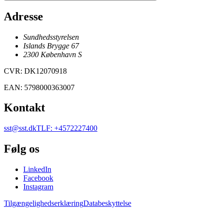
Adresse
Sundhedsstyrelsen
Islands Brygge 67
2300
København
S
CVR
:
DK12070918
EAN
:
5798000363007
Kontakt
sst@sst.dk
TLF
:
+4572227400
Følg os
LinkedIn
Facebook
Instagram
Tilgængelighedserklæring
Databeskyttelse