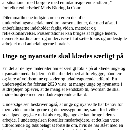
af situationer med borgere med en udadreagerende adfærd,”
fortæller enhedschef Mads Biering la Cour.
Dilemmafilmene indgår som en er en del af et
undervisningsmateriale med tre præsentationer, der med afsæt i
anbefalingerne indeholder faglig viden, metoder og
refleksionsøvelser. Præsentationer kan bruges af faglige ledere,
demenskoordinatorer og undervisere til at sætte fokus og understøtte
arbejdet med anbefalingerne i praksis.
Unge og nyansatte skal klædes særligt på
En del af de nye materialer har et særligt fokus på at klæde unge og
nyansatte medarbejdere på til arbejdet med at forebygge, håndtere
og lære af voldsomme episoder og udadreagerende adfærd. En
undersøgelse fra februar 2020 viste, at mange unge og nyansatte i
ældreplejen oplever, at de mangler kendskab til, hvordan de skal
møde borgere med en udadreagerende adfærd.
Undersøgelsen beskriver også, at unge og nyansatte har behov for
mere viden om borgerne og demenssygdomme, samt for hvilke
socialpædagogiske redskaber og tilgange de kan bruge i deres
arbejde. I undersøgelsen fortæller medarbejdere, at det kan være
udfordrende og tabubelagt at fortælle om, hvis de har stået med en