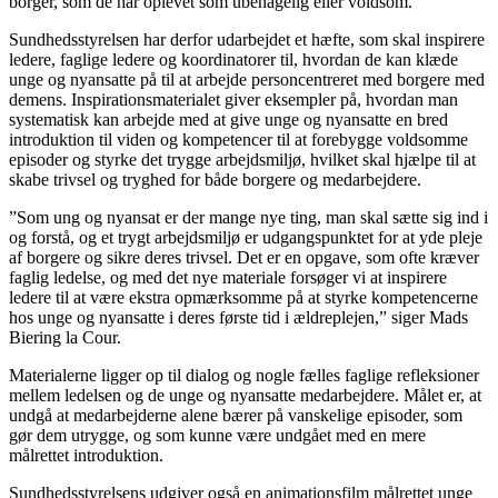
borger, som de har oplevet som ubehagelig eller voldsom.
Sundhedsstyrelsen har derfor udarbejdet et hæfte, som skal inspirere
ledere, faglige ledere og koordinatorer til, hvordan de kan klæde
unge og nyansatte på til at arbejde personcentreret med borgere med
demens. Inspirationsmaterialet giver eksempler på, hvordan man
systematisk kan arbejde med at give unge og nyansatte en bred
introduktion til viden og kompetencer til at forebygge voldsomme
episoder og styrke det trygge arbejdsmiljø, hvilket skal hjælpe til at
skabe trivsel og tryghed for både borgere og medarbejdere.
”Som ung og nyansat er der mange nye ting, man skal sætte sig ind i
og forstå, og et trygt arbejdsmiljø er udgangspunktet for at yde pleje
af borgere og sikre deres trivsel. Det er en opgave, som ofte kræver
faglig ledelse, og med det nye materiale forsøger vi at inspirere
ledere til at være ekstra opmærksomme på at styrke kompetencerne
hos unge og nyansatte i deres første tid i ældreplejen,” siger Mads
Biering la Cour.
Materialerne ligger op til dialog og nogle fælles faglige refleksioner
mellem ledelsen og de unge og nyansatte medarbejdere. Målet er, at
undgå at medarbejderne alene bærer på vanskelige episoder, som
gør dem utrygge, og som kunne være undgået med en mere
målrettet introduktion.
Sundhedsstyrelsens udgiver også en animationsfilm målrettet unge