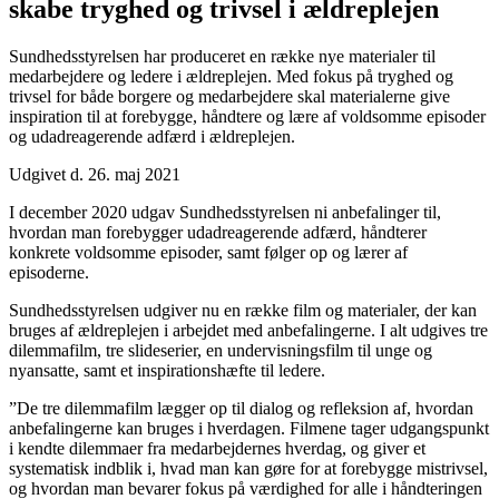
skabe tryghed og trivsel i ældreplejen
Sundhedsstyrelsen har produceret en række nye materialer til
medarbejdere og ledere i ældreplejen. Med fokus på tryghed og
trivsel for både borgere og medarbejdere skal materialerne give
inspiration til at forebygge, håndtere og lære af voldsomme episoder
og udadreagerende adfærd i ældreplejen.
Udgivet d. 26. maj 2021
I december 2020 udgav Sundhedsstyrelsen ni anbefalinger til,
hvordan man forebygger udadreagerende adfærd, håndterer
konkrete voldsomme episoder, samt følger op og lærer af
episoderne.
Sundhedsstyrelsen udgiver nu en række film og materialer, der kan
bruges af ældreplejen i arbejdet med anbefalingerne. I alt udgives tre
dilemmafilm, tre slideserier, en undervisningsfilm til unge og
nyansatte, samt et inspirationshæfte til ledere.
”De tre dilemmafilm lægger op til dialog og refleksion af, hvordan
anbefalingerne kan bruges i hverdagen. Filmene tager udgangspunkt
i kendte dilemmaer fra medarbejdernes hverdag, og giver et
systematisk indblik i, hvad man kan gøre for at forebygge mistrivsel,
og hvordan man bevarer fokus på værdighed for alle i håndteringen