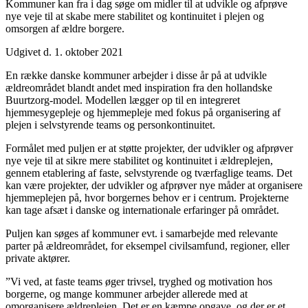
Kommuner kan fra i dag søge om midler til at udvikle og afprøve
nye veje til at skabe mere stabilitet og kontinuitet i plejen og
omsorgen af ældre borgere.
Udgivet d. 1. oktober 2021
En række danske kommuner arbejder i disse år på at udvikle
ældreområdet blandt andet med inspiration fra den hollandske
Buurtzorg-model. Modellen lægger op til en integreret
hjemmesygepleje og hjemmepleje med fokus på organisering af
plejen i selvstyrende teams og personkontinuitet.
Formålet med puljen er at støtte projekter, der udvikler og afprøver
nye veje til at sikre mere stabilitet og kontinuitet i ældreplejen,
gennem etablering af faste, selvstyrende og tværfaglige teams. Det
kan være projekter, der udvikler og afprøver nye måder at organisere
hjemmeplejen på, hvor borgernes behov er i centrum. Projekterne
kan tage afsæt i danske og internationale erfaringer på området.
Puljen kan søges af kommuner evt. i samarbejde med relevante
parter på ældreområdet, for eksempel civilsamfund, regioner, eller
private aktører.
”Vi ved, at faste teams øger trivsel, tryghed og motivation hos
borgerne, og mange kommuner arbejder allerede med at
omorganisere ældreplejen. Det er en kæmpe opgave, og der er et