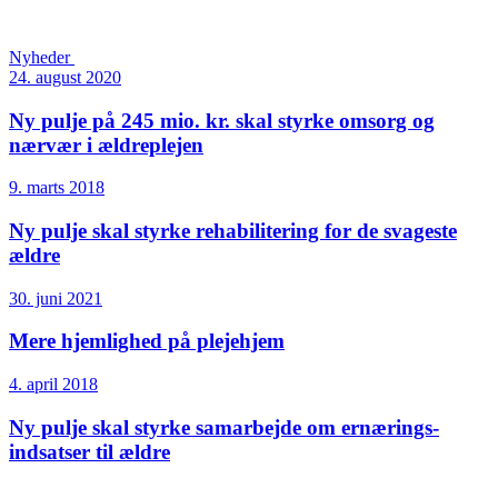
Nyheder
24. august 2020
Ny pulje på 245 mio. kr. skal styrke omsorg og
nærvær i ældreplejen
9. marts 2018
Ny pulje skal styrke rehabilitering for de svageste
ældre
30. juni 2021
Mere hjemlighed på plejehjem
4. april 2018
Ny pulje skal styrke samarbejde om ernærings­
indsatser til ældre