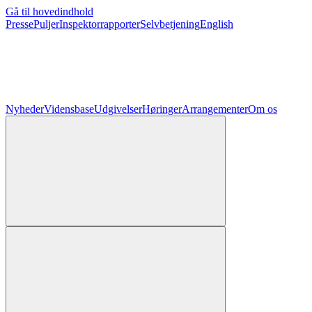
Gå til hovedindhold
Presse
Puljer
Inspektorrapporter
Selvbetjening
English
Nyheder
Vidensbase
Udgivelser
Høringer
Arrangementer
Om os