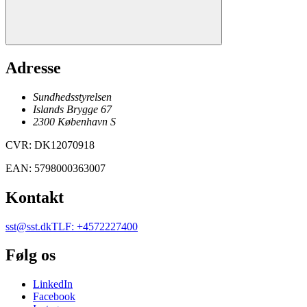
Adresse
Sundhedsstyrelsen
Islands Brygge 67
2300
København
S
CVR
:
DK12070918
EAN
:
5798000363007
Kontakt
sst@sst.dk
TLF
:
+4572227400
Følg os
LinkedIn
Facebook