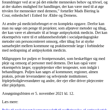
forandringer ved at se på det enkelte menneskes behov og trivsel, og
at der skabes mulighed for handlinger, der kan være med til at øge
trivslen for mennesker med demens,” fortæller Mads Biering la
Cour, enhedschef i Enhed for Ældre og Demens.
At ændre på medicinforbruget er en kompleks opgave. Derfor kan
man nu søge om penge til projekter, som afprøver metoder og tiltag,
der kan være et alternativ til at bruge antipsykotisk medicin. Det kan
eksempelvis være til et uddannelsesforløb i socialpædagogiske
metoder om personcentreret omsorg, eller tiltag for at styrke
samarbejdet mellem kommune og praktiserende læge i forbindelse
med nedrapning af antipsykotisk medicin.
Målgruppen for puljen er frontpersonalet, som beskæftiger sig med
pleje og omsorg af personer med demens. Det kan også være
eksempelvis læger, sygeplejersker eller terapeuter, som indgår i
behandlingen. Puljen kan søges af kommuner, regioner, almen
praksis, private leverandører og selvejende institutioner,
friplejeboligleverandører og andre, der ejer eller driver plejecentre
eller plejehjem.
Ansøgningsfristen er 5. november 2021 kl. 12.
Læs mere: