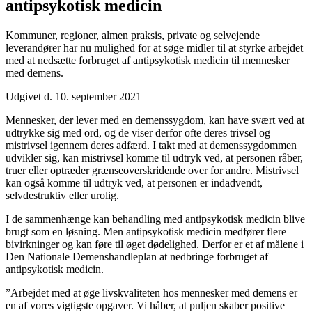
antipsykotisk medicin
Kommuner, regioner, almen praksis, private og selvejende
leverandører har nu mulighed for at søge midler til at styrke arbejdet
med at nedsætte forbruget af antipsykotisk medicin til mennesker
med demens.
Udgivet d. 10. september 2021
Mennesker, der lever med en demenssygdom, kan have svært ved at
udtrykke sig med ord, og de viser derfor ofte deres trivsel og
mistrivsel igennem deres adfærd. I takt med at demenssygdommen
udvikler sig, kan mistrivsel komme til udtryk ved, at personen råber,
truer eller optræder grænseoverskridende over for andre. Mistrivsel
kan også komme til udtryk ved, at personen er indadvendt,
selvdestruktiv eller urolig.
I de sammenhænge kan behandling med antipsykotisk medicin blive
brugt som en løsning. Men antipsykotisk medicin medfører flere
bivirkninger og kan føre til øget dødelighed. Derfor er et af målene i
Den Nationale Demenshandleplan at nedbringe forbruget af
antipsykotisk medicin.
”Arbejdet med at øge livskvaliteten hos mennesker med demens er
en af vores vigtigste opgaver. Vi håber, at puljen skaber positive