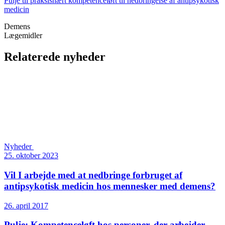
Pulje til praksisnært kompetenceløft til nedbringelse af antipsykotisk
medicin
Demens
Lægemidler
Relaterede nyheder
Nyheder
25. oktober 2023
Vil I arbejde med at nedbringe forbruget af
antipsykotisk medicin hos mennesker med demens?
26. april 2017
Pulje: Kompetenceløft hos personer, der arbejder