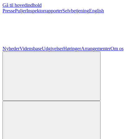
Gå til hovedindhold
Presse
Puljer
Inspektorrapporter
Selvbetjening
English
Nyheder
Vidensbase
Udgivelser
Høringer
Arrangementer
Om os