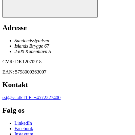
Adresse
Sundhedsstyrelsen
Islands Brygge 67
2300
København
S
CVR
:
DK12070918
EAN
:
5798000363007
Kontakt
sst@sst.dk
TLF
:
+4572227400
Følg os
LinkedIn
Facebook
Instagram