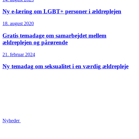
Ny e-læring om LGBT+ personer i ældreplejen
18. august 2020
Gratis temadage om samarbejdet mellem
ældreplejen og pårørende
21. februar 2024
Ny temadag om seksualitet i en værdig ældrepleje
Nyheder