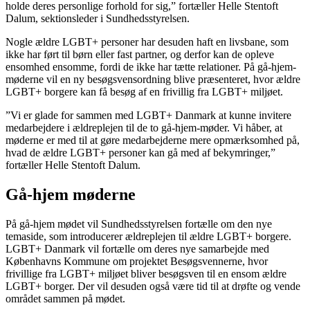
holde deres personlige forhold for sig,” fortæller Helle Stentoft
Dalum, sektionsleder i Sundhedsstyrelsen.
Nogle ældre LGBT+ personer har desuden haft en livsbane, som
ikke har ført til børn eller fast partner, og derfor kan de opleve
ensomhed ensomme, fordi de ikke har tætte relationer. På gå-hjem-
møderne vil en ny besøgsvensordning blive præsenteret, hvor ældre
LGBT+ borgere kan få besøg af en frivillig fra LGBT+ miljøet.
”Vi er glade for sammen med LGBT+ Danmark at kunne invitere
medarbejdere i ældreplejen til de to gå-hjem-møder. Vi håber, at
møderne er med til at gøre medarbejderne mere opmærksomhed på,
hvad de ældre LGBT+ personer kan gå med af bekymringer,”
fortæller Helle Stentoft Dalum.
Gå-hjem møderne
På gå-hjem mødet vil Sundhedsstyrelsen fortælle om den nye
temaside, som introducerer ældreplejen til ældre LGBT+ borgere.
LGBT+ Danmark vil fortælle om deres nye samarbejde med
Københavns Kommune om projektet Besøgsvennerne, hvor
frivillige fra LGBT+ miljøet bliver besøgsven til en ensom ældre
LGBT+ borger. Der vil desuden også være tid til at drøfte og vende
området sammen på mødet.