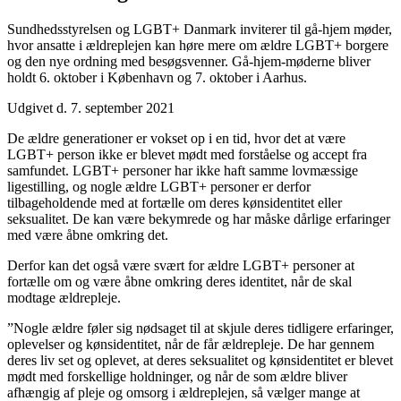
Sundhedsstyrelsen og LGBT+ Danmark inviterer til gå-hjem møder,
hvor ansatte i ældreplejen kan høre mere om ældre LGBT+ borgere
og den nye ordning med besøgsvenner. Gå-hjem-møderne bliver
holdt 6. oktober i København og 7. oktober i Aarhus.
Udgivet d. 7. september 2021
De ældre generationer er vokset op i en tid, hvor det at være
LGBT+ person ikke er blevet mødt med forståelse og accept fra
samfundet. LGBT+ personer har ikke haft samme lovmæssige
ligestilling, og nogle ældre LGBT+ personer er derfor
tilbageholdende med at fortælle om deres kønsidentitet eller
seksualitet. De kan være bekymrede og har måske dårlige erfaringer
med være åbne omkring det.
Derfor kan det også være svært for ældre LGBT+ personer at
fortælle om og være åbne omkring deres identitet, når de skal
modtage ældrepleje.
”Nogle ældre føler sig nødsaget til at skjule deres tidligere erfaringer,
oplevelser og kønsidentitet, når de får ældrepleje. De har gennem
deres liv set og oplevet, at deres seksualitet og kønsidentitet er blevet
mødt med forskellige holdninger, og når de som ældre bliver
afhængig af pleje og omsorg i ældreplejen, så vælger mange at