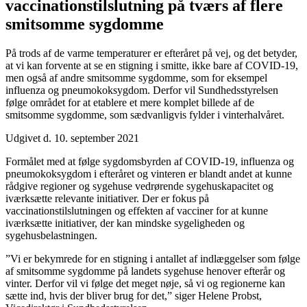
vaccinations­tilslutning på tværs af flere
smitsomme sygdomme
På trods af de varme temperaturer er efteråret på vej, og det betyder,
at vi kan forvente at se en stigning i smitte, ikke bare af COVID-19,
men også af andre smitsomme sygdomme, som for eksempel
influenza og pneumokoksygdom. Derfor vil Sundhedsstyrelsen
følge området for at etablere et mere komplet billede af de
smitsomme sygdomme, som sædvanligvis fylder i vinterhalvåret.
Udgivet d. 10. september 2021
Formålet med at følge sygdomsbyrden af COVID-19, influenza og
pneumokoksygdom i efteråret og vinteren er blandt andet at kunne
rådgive regioner og sygehuse vedrørende sygehuskapacitet og
iværksætte relevante initiativer. Der er fokus på
vaccinationstilslutningen og effekten af vacciner for at kunne
iværksætte initiativer, der kan mindske sygeligheden og
sygehusbelastningen.
”Vi er bekymrede for en stigning i antallet af indlæggelser som følge
af smitsomme sygdomme på landets sygehuse henover efterår og
vinter. Derfor vil vi følge det meget nøje, så vi og regionerne kan
sætte ind, hvis der bliver brug for det,” siger Helene Probst,