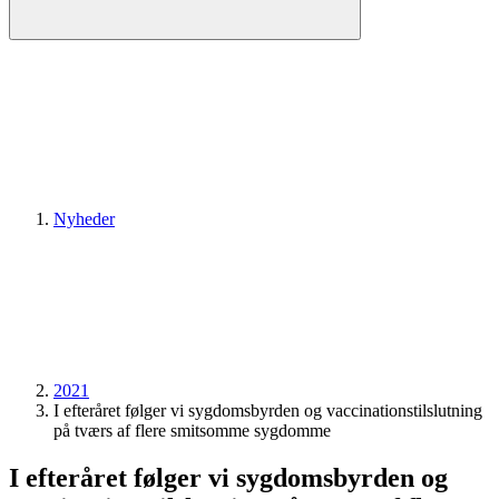
Nyheder
2021
I efteråret følger vi sygdoms­byrden og vaccinations­tilslutning
på tværs af flere smitsomme sygdomme
I efteråret følger vi sygdoms­byrden og