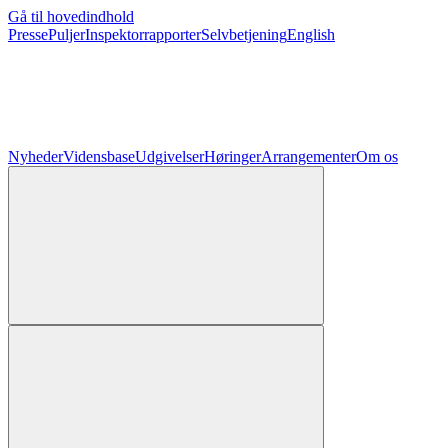
Gå til hovedindhold
Presse
Puljer
Inspektorrapporter
Selvbetjening
English
Nyheder
Vidensbase
Udgivelser
Høringer
Arrangementer
Om os