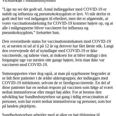
Vicedirektør i Sundhedsstyrelsen
”Lige nu ser det godt ud. Antal indlæggelser med COVID-19 er
stabilt og influenza og pneumokoksygdom er lavt. Vi står derfor et
godt sted her ved indgangen til efteråret, men det er afgørende, at
vores vaccinationsdækning for COVID-19 kommer højere op, og at
alle i målgrupperne bliver vaccineret for influenza og
pneumkoksygdom,” fortsætter hun.
Den overordnede status for vaccinationsindsatsen mod COVID-19
er, at næsten ni ud af ti på 12 år og derover har fået første stik. Langt
den overvejende del af nyindlagte med COVID-19 er ikke
vaccinerede, og tallene viser, at risikoen for at blive indlagt i den
forgangne uge var næsten otte gange højere, hvis man ikke var
vaccineret mod COVID-19.
Statusrapporten viser dog også, at man på sygehusene begynder at
se lidt flere patienter i de ældre aldersgrupper, der indlægges med
COVID-19 infektioner, selvom de er færdigvaccinerede. En del af
disse patienter har en nedsat respons på vaccinen som følge af svært
nedsat immunforsvar eller meget høj alder. For at bremse den
udvikling har Sundhedsstyrelsen sat gang i tidlig revaccination af
personer, som har svært nedsat immunforsvar og personer, som bor
på landets plejehjem.
Sundhedsstyrelsen arbejder med at sikre en høj tilslutning til