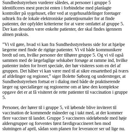
Sundhedsstyrelsen vurderer således, at personer i gruppe 5
identificeres mest præcist enten i forbindelse med planlagte
kontroller på sygehuset, eller ved at sygehusafdelinger foretager
udtræk fra de lokale elektroniske patientjournaler for at finde
patienter, der opfylder kriterierne for at være omfattet af gruppe 5.
Der kan desuden være enkelte patienter, der skal findes igennem
almen praksis.
”Vi vil gøre, hvad vi kan fra Sundhedsstyrelsens side for at hjælpe
lægerne med finde de rigtige patienter. Vi vil både kommunikere
bredt ud om, hvilke personer der tilhører gruppe 5. Og vi vil også
sammen med de lægefaglige selskaber forsøge at ramme ind, hvilke
patienter inden for hvert speciale, der bør visiteres som en del af
gruppen. Det håber vi kan være med til at sikre ensartethed på tværs
af afdelinger og regioner,” siger Bolette Søborg og understreger, at
Sundhedsstyrelsen fortsat er i dialog med både de praktiserende
læger og speciallæger og regionerne om at løse den komplekse
opgave det er at få visiteret de rette patienter til vaccination i gruppe
5.
Personer, der hører til i gruppe 5, vil løbende blive inviteret til
vaccination de kommende måneder og i takt med, at der kommer
flere vacciner til landet. Gruppe 5 vaccineres sideløbende med høje
aldersgrupper og forventes først færdigvaccineret hen mod
slutningen af april, sådan som planen for leverancer ser ud lige nu.