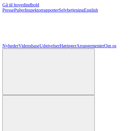
Gå til hovedindhold
Presse
Puljer
Inspektorrapporter
Selvbetjening
English
Nyheder
Vidensbase
Udgivelser
Høringer
Arrangementer
Om os