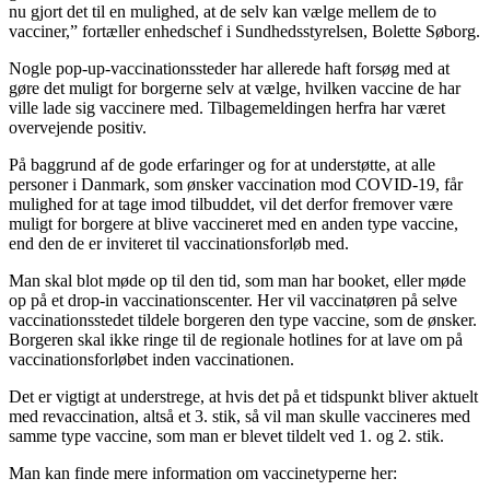
nu gjort det til en mulighed, at de selv kan vælge mellem de to
vacciner,” fortæller enhedschef i Sundhedsstyrelsen, Bolette Søborg.
Nogle pop-up-vaccinationssteder har allerede haft forsøg med at
gøre det muligt for borgerne selv at vælge, hvilken vaccine de har
ville lade sig vaccinere med. Tilbagemeldingen herfra har været
overvejende positiv.
På baggrund af de gode erfaringer og for at understøtte, at alle
personer i Danmark, som ønsker vaccination mod COVID-19, får
mulighed for at tage imod tilbuddet, vil det derfor fremover være
muligt for borgere at blive vaccineret med en anden type vaccine,
end den de er inviteret til vaccinationsforløb med.
Man skal blot møde op til den tid, som man har booket, eller møde
op på et drop-in vaccinationscenter. Her vil vaccinatøren på selve
vaccinationsstedet tildele borgeren den type vaccine, som de ønsker.
Borgeren skal ikke ringe til de regionale hotlines for at lave om på
vaccinationsforløbet inden vaccinationen.
Det er vigtigt at understrege, at hvis det på et tidspunkt bliver aktuelt
med revaccination, altså et 3. stik, så vil man skulle vaccineres med
samme type vaccine, som man er blevet tildelt ved 1. og 2. stik.
Man kan finde mere information om vaccinetyperne her: