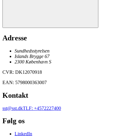
Adresse
Sundhedsstyrelsen
Islands Brygge 67
2300
København
S
CVR
:
DK12070918
EAN
:
5798000363007
Kontakt
sst@sst.dk
TLF
:
+4572227400
Følg os
LinkedIn