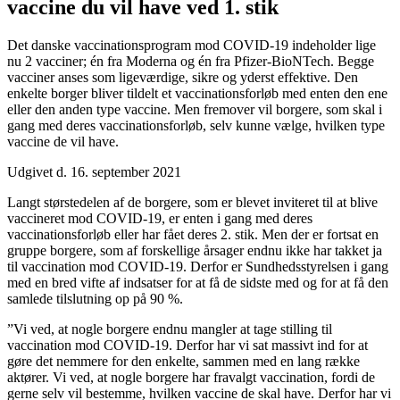
vaccine du vil have ved 1. stik
Det danske vaccinationsprogram mod COVID-19 indeholder lige
nu 2 vacciner; én fra Moderna og én fra Pfizer-BioNTech. Begge
vacciner anses som ligeværdige, sikre og yderst effektive. Den
enkelte borger bliver tildelt et vaccinationsforløb med enten den ene
eller den anden type vaccine. Men fremover vil borgere, som skal i
gang med deres vaccinationsforløb, selv kunne vælge, hvilken type
vaccine de vil have.
Udgivet d. 16. september 2021
Langt størstedelen af de borgere, som er blevet inviteret til at blive
vaccineret mod COVID-19, er enten i gang med deres
vaccinationsforløb eller har fået deres 2. stik. Men der er fortsat en
gruppe borgere, som af forskellige årsager endnu ikke har takket ja
til vaccination mod COVID-19. Derfor er Sundhedsstyrelsen i gang
med en bred vifte af indsatser for at få de sidste med og for at få den
samlede tilslutning op på 90 %.
”Vi ved, at nogle borgere endnu mangler at tage stilling til
vaccination mod COVID-19. Derfor har vi sat massivt ind for at
gøre det nemmere for den enkelte, sammen med en lang række
aktører. Vi ved, at nogle borgere har fravalgt vaccination, fordi de
gerne selv vil bestemme, hvilken vaccine de skal have. Derfor har vi