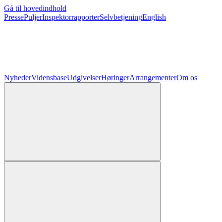
Gå til hovedindhold
Presse
Puljer
Inspektorrapporter
Selvbetjening
English
Nyheder
Vidensbase
Udgivelser
Høringer
Arrangementer
Om os