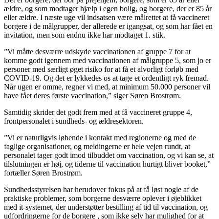
ældre, og som modtager hjælp i egen bolig, og borgere, der er 85 år
eller ældre. I næste uge vil indsatsen være målrettet at få vaccineret
borgere i de målgrupper, der allerede er igangsat, og som har fået en
invitation, men som endnu ikke har modtaget 1. stik.
”Vi måtte desværre udskyde vaccinationen af gruppe 7 for at
komme godt igennem med vaccinationen af målgruppe 5, som jo er
personer med særligt øget risiko for at få et alvorligt forløb med
COVID-19. Og det er lykkedes os at tage et ordentligt ryk fremad.
Når ugen er omme, regner vi med, at minimum 50.000 personer vil
have fået deres første vaccination,” siger Søren Brostrøm.
Samtidig skrider det godt frem med at få vaccineret gruppe 4,
frontpersonalet i sundheds- og ældresektoren.
”Vi er naturligvis løbende i kontakt med regionerne og med de
faglige organisationer, og meldingerne er hele vejen rundt, at
personalet tager godt imod tilbuddet om vaccination, og vi kan se, at
tilslutningen er høj, og tiderne til vaccination hurtigt bliver booket,”
fortæller Søren Brostrøm.
Sundhedsstyrelsen har herudover fokus på at få løst nogle af de
praktiske problemer, som borgerne desværre oplever i øjeblikket
med it-systemet, der understøtter bestilling af tid til vaccination, og
udfordringerne for de borgere , som ikke selv har mulighed for at