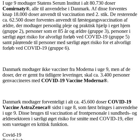
I uge 9 modtager Statens Serum Institut i alt 80.730 doser
Comirnaty®
, alle til anvendelse i Danmark. Af disse forventes
knap 18.000 doser anvendt til vaccination med 2. stik. De resterende
ca. 62.500 doser forventes anvendt til førstegangsvaccination af
ældre, der modtager personlig pleje og praktisk hjælp i eget hjem
(gruppe 2), personer som er 85 år og ældre (gruppe 3), personer i
særligt øget risiko for alvorligt forløb ved COVID-19 (gruppe 5)
samt pårørende til personer med særligt øget risiko for et alvorligt
forløb ved COVID-19 (gruppe 6).
Danmark modtager ikke vacciner fra Moderna i uge 9, men af de
doser, der er gemt fra tidligere leveringer, skal ca. 3.400 personer
genvaccineres med
COVID-19 Vaccine Moderna®
.
Danmark modtager forventeligt i alt ca. 45.600 doser
COVID-19
Vaccine AstraZeneca®
sidst i uge 8, som først bringes i anvendelse
i uge 9. Disse bruges til vaccination af frontpersonale i sundheds- og
ældresektoren i særligt øget risiko for smitte med COVID-19, eller
som varetager en kritisk funktion.
Covid-19