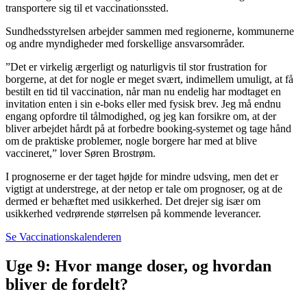
transportere sig til et vaccinationssted.
Sundhedsstyrelsen arbejder sammen med regionerne, kommunerne
og andre myndigheder med forskellige ansvarsområder.
”Det er virkelig ærgerligt og naturligvis til stor frustration for
borgerne, at det for nogle er meget svært, indimellem umuligt, at få
bestilt en tid til vaccination, når man nu endelig har modtaget en
invitation enten i sin e-boks eller med fysisk brev. Jeg må endnu
engang opfordre til tålmodighed, og jeg kan forsikre om, at der
bliver arbejdet hårdt på at forbedre booking-systemet og tage hånd
om de praktiske problemer, nogle borgere har med at blive
vaccineret,” lover Søren Brostrøm.
I prognoserne er der taget højde for mindre udsving, men det er
vigtigt at understrege, at der netop er tale om prognoser, og at de
dermed er behæftet med usikkerhed. Det drejer sig især om
usikkerhed vedrørende størrelsen på kommende leverancer.
Se Vaccinationskalenderen
Uge 9: Hvor mange doser, og hvordan
bliver de fordelt?