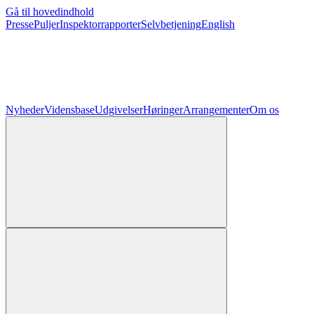
Gå til hovedindhold
Presse
Puljer
Inspektorrapporter
Selvbetjening
English
Nyheder
Vidensbase
Udgivelser
Høringer
Arrangementer
Om os