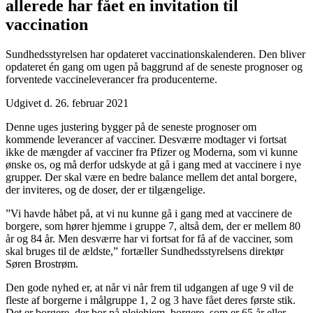
allerede har fået en invitation til
vaccination
Sundhedsstyrelsen har opdateret vaccinationskalenderen. Den bliver
opdateret én gang om ugen på baggrund af de seneste prognoser og
forventede vaccineleverancer fra producenterne.
Udgivet d. 26. februar 2021
Denne uges justering bygger på de seneste prognoser om
kommende leverancer af vacciner. Desværre modtager vi fortsat
ikke de mængder af vacciner fra Pfizer og Moderna, som vi kunne
ønske os, og må derfor udskyde at gå i gang med at vaccinere i nye
grupper. Der skal være en bedre balance mellem det antal borgere,
der inviteres, og de doser, der er tilgængelige.
”Vi havde håbet på, at vi nu kunne gå i gang med at vaccinere de
borgere, som hører hjemme i gruppe 7, altså dem, der er mellem 80
år og 84 år. Men desværre har vi fortsat for få af de vacciner, som
skal bruges til de ældste,” fortæller Sundhedsstyrelsens direktør
Søren Brostrøm.
Den gode nyhed er, at når vi når frem til udgangen af uge 9 vil de
fleste af borgerne i målgruppe 1, 2 og 3 have fået deres første stik.
Det er borgere, der bor på plejehjem, borgere, som er 65 år eller