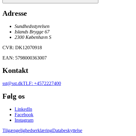
Adresse
Sundhedsstyrelsen
Islands Brygge 67
2300
København
S
CVR
:
DK12070918
EAN
:
5798000363007
Kontakt
sst@sst.dk
TLF
:
+4572227400
Følg os
LinkedIn
Facebook
Instagram
Tilgængelighedserklæring
Databeskyttelse